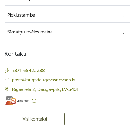
Piekļūstamība
Sīkdatņu izvēles maiņa
Kontakti
+371 65422238
E-pasts:
pasts@augsdaugavasnovads.lv
Rīgas iela 2, Daugavpils, LV-5401
Visi kontakti