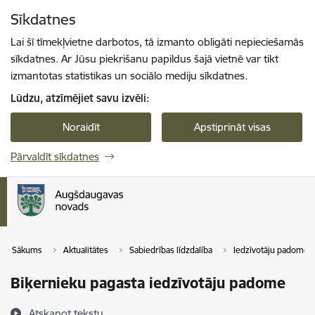
Pāriet uz lapas saturu
Sīkdatnes
Spied
lai meklētu
Enter
Lai šī tīmekļvietne darbotos, tā izmanto obligāti nepieciešamās
sīkdatnes. Ar Jūsu piekrišanu papildus šajā vietnē var tikt
izmantotas statistikas un sociālo mediju sīkdatnes.
Lūdzu, atzīmējiet savu izvēli:
Noraidīt
Apstiprināt visas
Pārvaldīt sīkdatnes
Sākums
Aktualitātes
Sabiedrības līdzdalība
Iedzīvotāju padomes
Biķernieku pagasta iedzīvotāju padome
Atskaņot tekstu