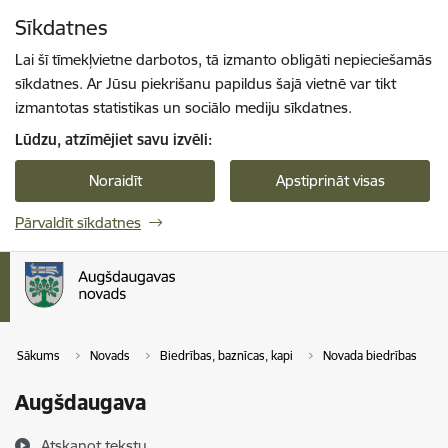
Pāriet uz lapas saturu
Sīkdatnes
Spied
lai meklētu
Enter
Lai šī tīmekļvietne darbotos, tā izmanto obligāti nepieciešamās
sīkdatnes. Ar Jūsu piekrišanu papildus šajā vietnē var tikt
izmantotas statistikas un sociālo mediju sīkdatnes.
Lūdzu, atzīmējiet savu izvēli:
Noraidīt
Apstiprināt visas
Pārvaldīt sīkdatnes
Sākums
Novads
Biedrības, baznīcas, kapi
Novada biedrības
Augšdaugava
Atskaņot tekstu