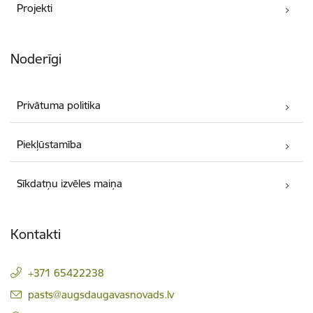
Projekti
Noderīgi
Privātuma politika
Piekļūstamība
Sīkdatņu izvēles maiņa
Kontakti
+371 65422238
E-pasts:
pasts@augsdaugavasnovads.lv