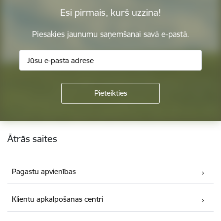
Esi pirmais, kurš uzzina!
Piesakies jaunumu saņemšanai savā e-pastā.
Kājene
Ātrās saites
Pagastu apvienības
Klientu apkalpošanas centri