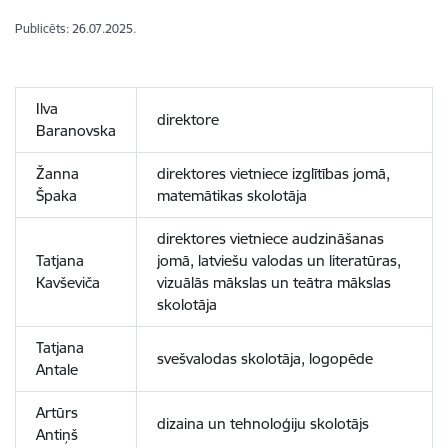
Publicēts: 26.07.2025.
Ilva
direktore
Baranovska
Žanna
direktores vietniece izglītības jomā,
Špaka
matemātikas skolotāja
direktores vietniece audzināšanas
Tatjana
jomā, latviešu valodas un literatūras,
Kavševiča
vizuālās mākslas un teātra mākslas
skolotāja
Tatjana
svešvalodas skolotāja, logopēde
Antale
Artūrs
dizaina un tehnoloģiju skolotājs
Antiņš