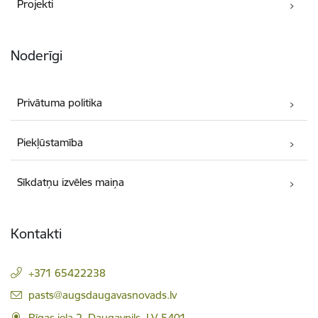
Projekti
Noderīgi
Privātuma politika
Piekļūstamība
Sīkdatņu izvēles maiņa
Kontakti
+371 65422238
E-pasts:
pasts@augsdaugavasnovads.lv
Rīgas iela 2, Daugavpils, LV-5401