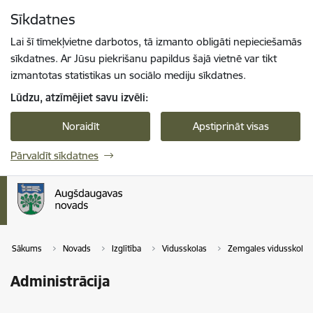
Pāriet uz lapas saturu
Sīkdatnes
Spied
lai meklētu
Enter
Lai šī tīmekļvietne darbotos, tā izmanto obligāti nepieciešamās
sīkdatnes. Ar Jūsu piekrišanu papildus šajā vietnē var tikt
izmantotas statistikas un sociālo mediju sīkdatnes.
Lūdzu, atzīmējiet savu izvēli:
Noraidīt
Apstiprināt visas
Pārvaldīt sīkdatnes
Sākums
Novads
Izglītība
Vidusskolas
Zemgales vidusskola
Administrācija