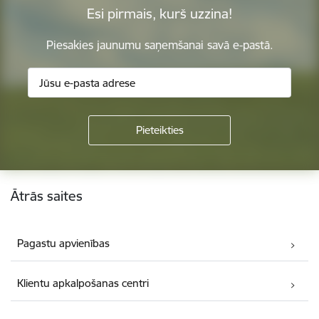
Esi pirmais, kurš uzzina!
Piesakies jaunumu saņemšanai savā e-pastā.
Kājene
Ātrās saites
Pagastu apvienības
Klientu apkalpošanas centri