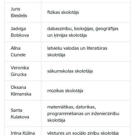
Juris
fizikas skolotājs
Bleidelis
Jadviga
dabaszinību, bioloģijas, ģeogrāfijas
Bobkova
un ķīmijas skolotāja
Alīna
latviešu valodas un literatūras
Ciunele
skolotāja
Veronika
sākumskolas skolotāja
Girucka
Oksana
mūzikas skolotāja
Klimanska
matemātikas, datorikas,
Santa
programmēšanas un inženierzinību
Kulakova
skolotāja
Irēna Kūliņa
vēstures un sociālo zinību skolotāja