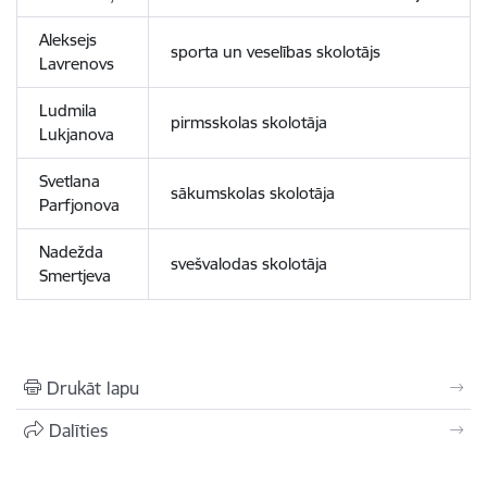
Aleksejs
sporta un veselības skolotājs
Lavrenovs
Ludmila
pirmsskolas skolotāja
Lukjanova
Svetlana
sākumskolas skolotāja
Parfjonova
Nadežda
svešvalodas skolotāja
Smertjeva
Drukāt lapu
Dalīties