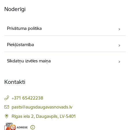
Noderīgi
Privātuma politika
Piekļūstamība
Sīkdatņu izvēles maiņa
Kontakti
+371 65422238
E-pasts:
pasts@augsdaugavasnovads.lv
Rīgas iela 2, Daugavpils, LV-5401