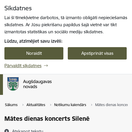
Pāriet uz lapas saturu
Sīkdatnes
Spied
lai meklētu
Enter
Lai šī tīmekļvietne darbotos, tā izmanto obligāti nepieciešamās
sīkdatnes. Ar Jūsu piekrišanu papildus šajā vietnē var tikt
izmantotas statistikas un sociālo mediju sīkdatnes.
Lūdzu, atzīmējiet savu izvēli:
Noraidīt
Apstiprināt visas
Pārvaldīt sīkdatnes
Sākums
Aktualitātes
Notikumu kalendārs
Mātes dienas koncerts
Mātes dienas koncerts Silenē
Atskaņot tekstu