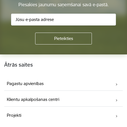
Piesakies jaunumu saņemšanai savā e-pastā.
Kājene
Ātrās saites
Pagastu apvienības
Klientu apkalpošanas centri
Projekti