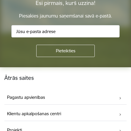
Esi pirmais, kurš uzzina!
Piesakies jaunumu saņemšanai savā e-pastā.
Kājene
Ātrās saites
Pagastu apvienības
Klientu apkalpošanas centri
Projekti