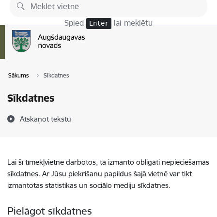
Pāriet uz lapas saturu
Spied
lai meklētu
Enter
Sākums
Sīkdatnes
Sīkdatnes
Atskaņot tekstu
Lai šī tīmekļvietne darbotos, tā izmanto obligāti nepieciešamās
sīkdatnes. Ar Jūsu piekrišanu papildus šajā vietnē var tikt
izmantotas statistikas un sociālo mediju sīkdatnes.
Pielāgot sīkdatnes