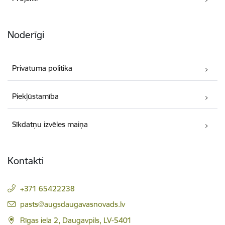
Noderīgi
Privātuma politika
Piekļūstamība
Sīkdatņu izvēles maiņa
Kontakti
+371 65422238
E-pasts:
pasts@augsdaugavasnovads.lv
Rīgas iela 2, Daugavpils, LV-5401