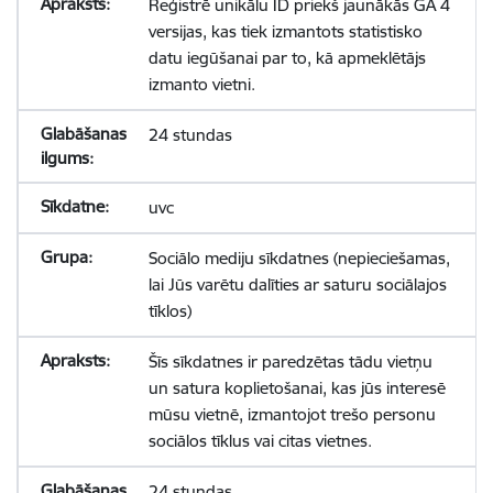
Reģistrē unikālu ID priekš jaunākās GA 4
versijas, kas tiek izmantots statistisko
datu iegūšanai par to, kā apmeklētājs
izmanto vietni.
24 stundas
uvc
Sociālo mediju sīkdatnes (nepieciešamas,
lai Jūs varētu dalīties ar saturu sociālajos
tīklos)
Šīs sīkdatnes ir paredzētas tādu vietņu
un satura koplietošanai, kas jūs interesē
mūsu vietnē, izmantojot trešo personu
sociālos tīklus vai citas vietnes.
24 stundas