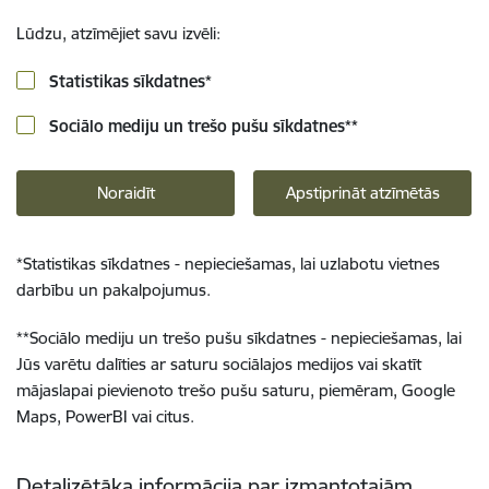
Lūdzu, atzīmējiet savu izvēli:
Statistikas sīkdatnes
*
Sociālo mediju un trešo pušu sīkdatnes
**
Noraidīt
Apstiprināt atzīmētās
*
Statistikas sīkdatnes - nepieciešamas, lai uzlabotu vietnes
darbību un pakalpojumus.
**
Sociālo mediju un trešo pušu sīkdatnes - nepieciešamas, lai
Jūs varētu dalīties ar saturu sociālajos medijos vai skatīt
mājaslapai pievienoto trešo pušu saturu, piemēram, Google
Maps, PowerBI vai citus.
Detalizētāka informācija par izmantotajām