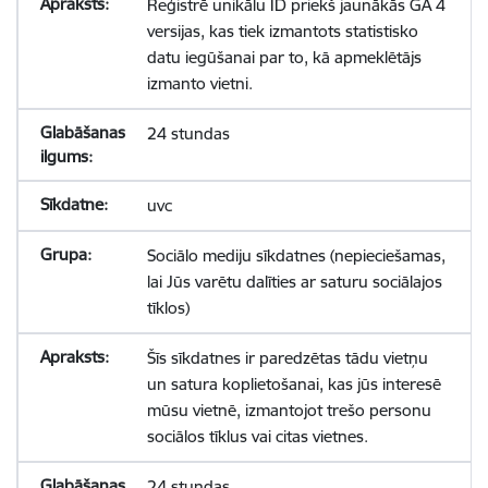
Reģistrē unikālu ID priekš jaunākās GA 4
versijas, kas tiek izmantots statistisko
datu iegūšanai par to, kā apmeklētājs
izmanto vietni.
24 stundas
uvc
Sociālo mediju sīkdatnes (nepieciešamas,
lai Jūs varētu dalīties ar saturu sociālajos
tīklos)
Šīs sīkdatnes ir paredzētas tādu vietņu
un satura koplietošanai, kas jūs interesē
mūsu vietnē, izmantojot trešo personu
sociālos tīklus vai citas vietnes.
24 stundas