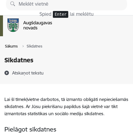
Pāriet uz lapas saturu
Spied
lai meklētu
Enter
Sākums
Sīkdatnes
Sīkdatnes
Atskaņot tekstu
Lai šī tīmekļvietne darbotos, tā izmanto obligāti nepieciešamās
sīkdatnes. Ar Jūsu piekrišanu papildus šajā vietnē var tikt
izmantotas statistikas un sociālo mediju sīkdatnes.
Pielāgot sīkdatnes