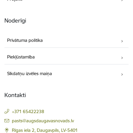
Noderīgi
Privātuma politika
Piekļūstamība
Sīkdatņu izvēles maiņa
Kontakti
+371 65422238
E-pasts:
pasts@augsdaugavasnovads.lv
Rīgas iela 2, Daugavpils, LV-5401