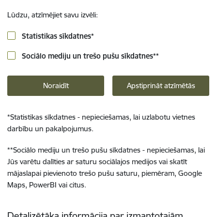
Lūdzu, atzīmējiet savu izvēli:
Statistikas sīkdatnes
*
Sociālo mediju un trešo pušu sīkdatnes
**
Noraidīt
Apstiprināt atzīmētās
*
Statistikas sīkdatnes - nepieciešamas, lai uzlabotu vietnes
darbību un pakalpojumus.
**
Sociālo mediju un trešo pušu sīkdatnes - nepieciešamas, lai
Jūs varētu dalīties ar saturu sociālajos medijos vai skatīt
mājaslapai pievienoto trešo pušu saturu, piemēram, Google
Maps, PowerBI vai citus.
Detalizētāka informācija par izmantotajām