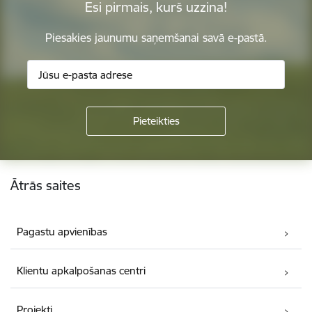
Esi pirmais, kurš uzzina!
Piesakies jaunumu saņemšanai savā e-pastā.
Kājene
Ātrās saites
Pagastu apvienības
Klientu apkalpošanas centri
Projekti