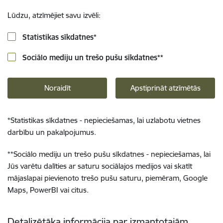
Lūdzu, atzīmējiet savu izvēli:
Statistikas sīkdatnes
*
Sociālo mediju un trešo pušu sīkdatnes
**
Noraidīt
Apstiprināt atzīmētās
*
Statistikas sīkdatnes - nepieciešamas, lai uzlabotu vietnes
darbību un pakalpojumus.
**
Sociālo mediju un trešo pušu sīkdatnes - nepieciešamas, lai
Jūs varētu dalīties ar saturu sociālajos medijos vai skatīt
mājaslapai pievienoto trešo pušu saturu, piemēram, Google
Maps, PowerBI vai citus.
Detalizētāka informācija par izmantotajām