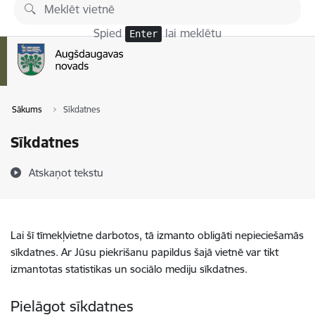
Pāriet uz lapas saturu
Spied
lai meklētu
Enter
Sākums
Sīkdatnes
Sīkdatnes
Atskaņot tekstu
Lai šī tīmekļvietne darbotos, tā izmanto obligāti nepieciešamās
sīkdatnes. Ar Jūsu piekrišanu papildus šajā vietnē var tikt
izmantotas statistikas un sociālo mediju sīkdatnes.
Pielāgot sīkdatnes