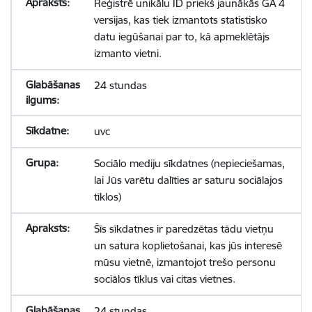
Reģistrē unikālu ID priekš jaunākās GA 4
versijas, kas tiek izmantots statistisko
datu iegūšanai par to, kā apmeklētājs
izmanto vietni.
24 stundas
uvc
Sociālo mediju sīkdatnes (nepieciešamas,
lai Jūs varētu dalīties ar saturu sociālajos
tīklos)
Šīs sīkdatnes ir paredzētas tādu vietņu
un satura koplietošanai, kas jūs interesē
mūsu vietnē, izmantojot trešo personu
sociālos tīklus vai citas vietnes.
24 stundas