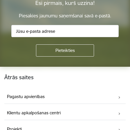
Esi pirmais, kurš uzzina!
Piesakies jaunumu saņemšanai savā e-pastā.
Kājene
Ātrās saites
Pagastu apvienības
Klientu apkalpošanas centri
Projekti