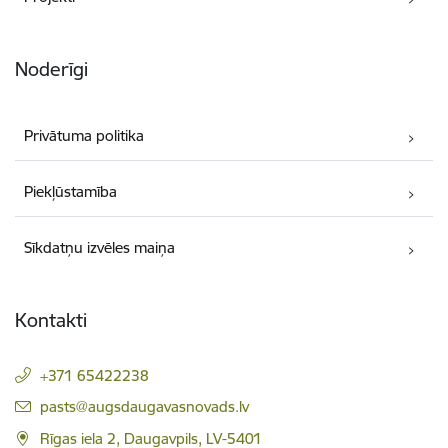
Noderīgi
Privātuma politika
Piekļūstamība
Sīkdatņu izvēles maiņa
Kontakti
+371 65422238
E-pasts:
pasts@augsdaugavasnovads.lv
Rīgas iela 2, Daugavpils, LV-5401