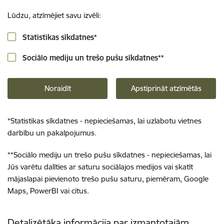
Lūdzu, atzīmējiet savu izvēli:
Statistikas sīkdatnes
*
Sociālo mediju un trešo pušu sīkdatnes
**
Noraidīt
Apstiprināt atzīmētās
*
Statistikas sīkdatnes - nepieciešamas, lai uzlabotu vietnes
darbību un pakalpojumus.
**
Sociālo mediju un trešo pušu sīkdatnes - nepieciešamas, lai
Jūs varētu dalīties ar saturu sociālajos medijos vai skatīt
mājaslapai pievienoto trešo pušu saturu, piemēram, Google
Maps, PowerBI vai citus.
Detalizētāka informācija par izmantotajām