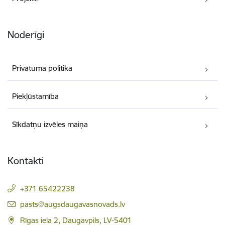
Noderīgi
Privātuma politika
Piekļūstamība
Sīkdatņu izvēles maiņa
Kontakti
+371 65422238
E-pasts:
pasts@augsdaugavasnovads.lv
Rīgas iela 2, Daugavpils, LV-5401