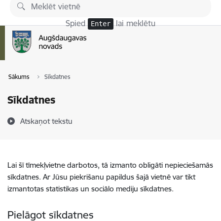
Pāriet uz lapas saturu
Spied
lai meklētu
Enter
Sākums
Sīkdatnes
Sīkdatnes
Atskaņot tekstu
Lai šī tīmekļvietne darbotos, tā izmanto obligāti nepieciešamās
sīkdatnes. Ar Jūsu piekrišanu papildus šajā vietnē var tikt
izmantotas statistikas un sociālo mediju sīkdatnes.
Pielāgot sīkdatnes