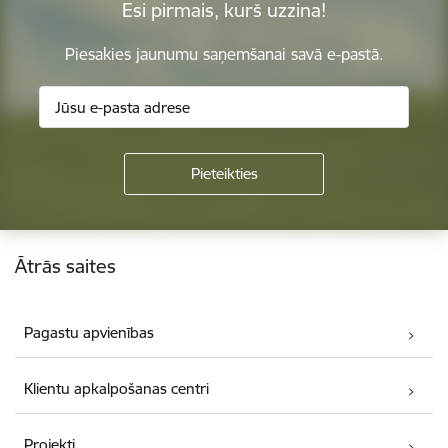
Esi pirmais, kurš uzzina!
Piesakies jaunumu saņemšanai savā e-pastā.
Kājene
Ātrās saites
Pagastu apvienības
Klientu apkalpošanas centri
Projekti