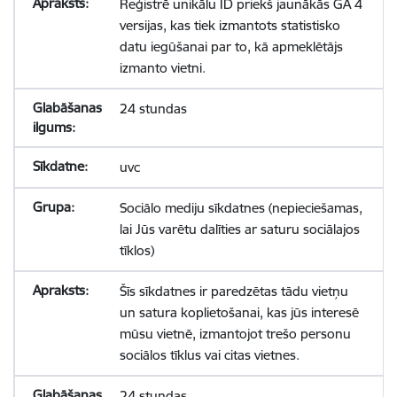
Reģistrē unikālu ID priekš jaunākās GA 4
versijas, kas tiek izmantots statistisko
datu iegūšanai par to, kā apmeklētājs
izmanto vietni.
24 stundas
uvc
Sociālo mediju sīkdatnes (nepieciešamas,
lai Jūs varētu dalīties ar saturu sociālajos
tīklos)
Šīs sīkdatnes ir paredzētas tādu vietņu
un satura koplietošanai, kas jūs interesē
mūsu vietnē, izmantojot trešo personu
sociālos tīklus vai citas vietnes.
24 stundas