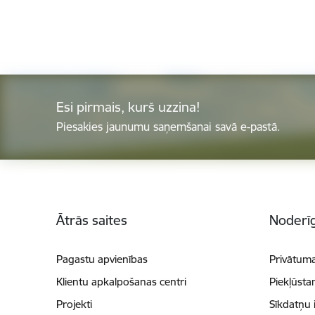
Esi pirmais, kurš uzzina!
Piesakies jaunumu saņemšanai savā e-pastā.
Kājene
Ātrās saites
Noderīg
Pagastu apvienības
Privātuma
Klientu apkalpošanas centri
Piekļūsta
Projekti
Sīkdatņu 