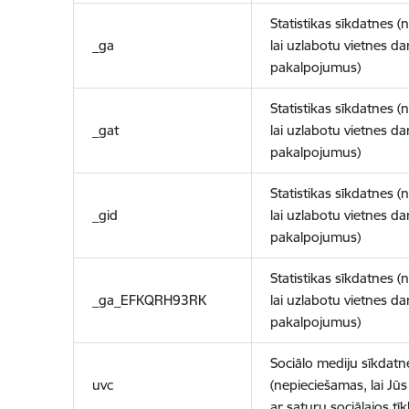
Statistikas sīkdatnes (
_ga
lai uzlabotu vietnes d
pakalpojumus)
Statistikas sīkdatnes (
_gat
lai uzlabotu vietnes d
pakalpojumus)
Statistikas sīkdatnes (
_gid
lai uzlabotu vietnes d
pakalpojumus)
Statistikas sīkdatnes (
_ga_EFKQRH93RK
lai uzlabotu vietnes d
pakalpojumus)
Sociālo mediju sīkdatn
uvc
(nepieciešamas, lai Jūs 
ar saturu sociālajos tīk