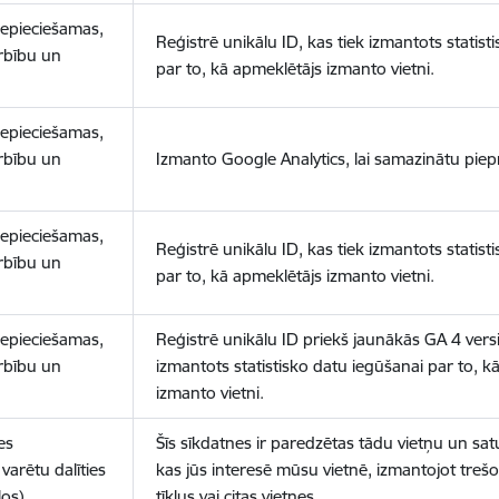
nepieciešamas,
Reģistrē unikālu ID, kas tiek izmantots statist
arbību un
par to, kā apmeklētājs izmanto vietni.
nepieciešamas,
arbību un
Izmanto Google Analytics, lai samazinātu piep
nepieciešamas,
Reģistrē unikālu ID, kas tiek izmantots statist
arbību un
par to, kā apmeklētājs izmanto vietni.
nepieciešamas,
Reģistrē unikālu ID priekš jaunākās GA 4 versij
arbību un
izmantots statistisko datu iegūšanai par to, k
izmanto vietni.
es
Šīs sīkdatnes ir paredzētas tādu vietņu un sat
varētu dalīties
kas jūs interesē mūsu vietnē, izmantojot treš
los)
tīklus vai citas vietnes.