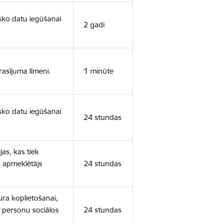
isko datu iegūšanai
2 gadi
rasījuma līmeni.
1 minūte
isko datu iegūšanai
24 stundas
as, kas tiek
ā apmeklētājs
24 stundas
ura koplietošanai,
o personu sociālos
24 stundas