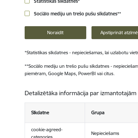
Statistikas sīkdatnes
*
Sociālo mediju un trešo pušu sīkdatnes
**
Noraidīt
Apstiprināt atzīmē
*
Statistikas sīkdatnes - nepieciešamas, lai uzlabotu v
**
Sociālo mediju un trešo pušu sīkdatnes - nepieciešamas
piemēram, Google Maps, PowerBI vai citus.
Detalizētāka informācija par izmantotajām
Sīkdatne
Grupa
cookie-agreed-
Nepieciešams
categories