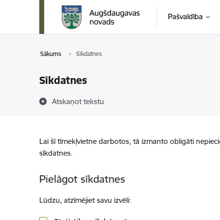
Pāriet uz lapas saturu
Pašvaldība
Sākums
Sīkdatnes
Sīkdatnes
Atskaņot tekstu
Lai šī tīmekļvietne darbotos, tā izmanto obligāti nepiec
sīkdatnes.
Pielāgot sīkdatnes
Lūdzu, atzīmējiet savu izvēli: