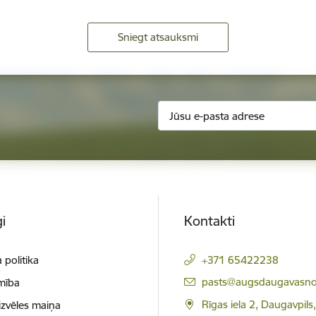
Sniegt atsauksmi
i
Kontakti
 politika
+371 65422238
E-pasts:
pasts@augsdaugavasno
mība
Rīgas iela 2, Daugavpils
izvēles maiņa