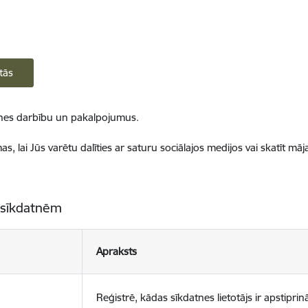
tās
ietnes darbību un pakalpojumus.
, lai Jūs varētu dalīties ar saturu sociālajos medijos vai skatīt mā
 sīkdatnēm
Apraksts
Reģistrē, kādas sīkdatnes lietotājs ir apstiprinā