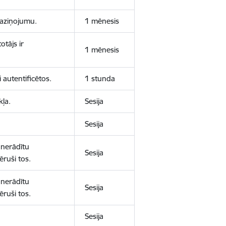
 paziņojumu.
1 mēnesis
otājs ir
1 mēnesis
 autentificētos.
1 stunda
kļa.
Sesija
Sesija
 nerādītu
Sesija
ēruši tos.
 nerādītu
Sesija
ēruši tos.
Sesija