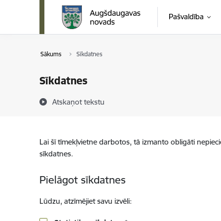
Pāriet uz lapas saturu
Pašvaldība
Sākums
Sīkdatnes
Sīkdatnes
Atskaņot tekstu
Lai šī tīmekļvietne darbotos, tā izmanto obligāti nepiec
sīkdatnes.
Pielāgot sīkdatnes
Lūdzu, atzīmējiet savu izvēli: