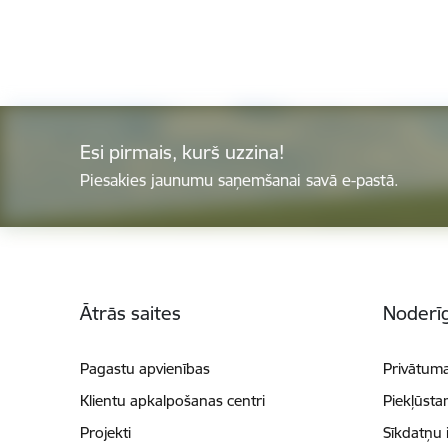
Esi pirmais, kurš uzzina!
Piesakies jaunumu saņemšanai savā e-pastā.
Kājene
Ātrās saites
Noderīg
Pagastu apvienības
Privātuma
Klientu apkalpošanas centri
Piekļūsta
Projekti
Sīkdatņu 