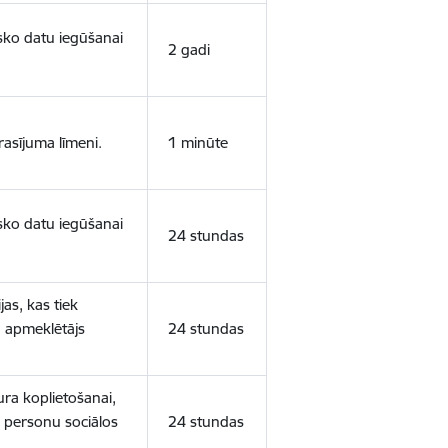
isko datu iegūšanai
2 gadi
rasījuma līmeni.
1 minūte
isko datu iegūšanai
24 stundas
as, kas tiek
ā apmeklētājs
24 stundas
ura koplietošanai,
o personu sociālos
24 stundas