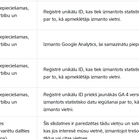
nepieciešamas,
Reģistrē unikālu ID, kas tiek izmantots statist
arbību un
par to, kā apmeklētājs izmanto vietni.
nepieciešamas,
arbību un
Izmanto Google Analytics, lai samazinātu piep
nepieciešamas,
Reģistrē unikālu ID, kas tiek izmantots statist
arbību un
par to, kā apmeklētājs izmanto vietni.
nepieciešamas,
Reģistrē unikālu ID priekš jaunākās GA 4 versij
arbību un
izmantots statistisko datu iegūšanai par to, k
izmanto vietni.
es
Šīs sīkdatnes ir paredzētas tādu vietņu un sat
varētu dalīties
kas jūs interesē mūsu vietnē, izmantojot treš
los)
tīklus vai citas vietnes.