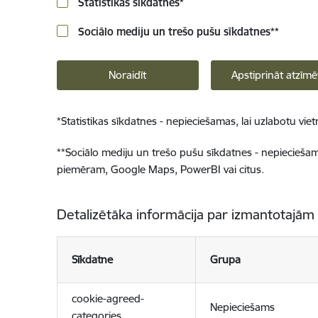
Statistikas sīkdatnes
*
Sociālo mediju un trešo pušu sīkdatnes
**
Noraidīt
Apstiprināt atzīmē
*
Statistikas sīkdatnes - nepieciešamas, lai uzlabotu v
**
Sociālo mediju un trešo pušu sīkdatnes - nepieciešamas
piemēram, Google Maps, PowerBI vai citus.
Detalizētāka informācija par izmantotajām
Sīkdatne
Grupa
cookie-agreed-
Nepieciešams
categories