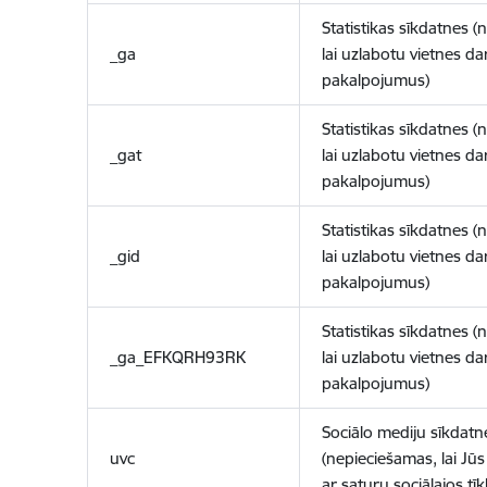
Statistikas sīkdatnes (
_ga
lai uzlabotu vietnes d
pakalpojumus)
Statistikas sīkdatnes (
_gat
lai uzlabotu vietnes d
pakalpojumus)
Statistikas sīkdatnes (
_gid
lai uzlabotu vietnes d
pakalpojumus)
Statistikas sīkdatnes (
_ga_EFKQRH93RK
lai uzlabotu vietnes d
pakalpojumus)
Sociālo mediju sīkdatn
uvc
(nepieciešamas, lai Jūs 
ar saturu sociālajos tīk