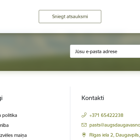
Sniegt atsauksmi
i
Kontakti
 politika
+371 65422238
E-pasts:
pasts@augsdaugavasno
mība
Rīgas iela 2, Daugavpils
izvēles maiņa