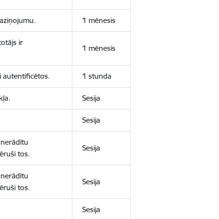
 paziņojumu.
1 mēnesis
otājs ir
1 mēnesis
 autentificētos.
1 stunda
kļa.
Sesija
Sesija
 nerādītu
Sesija
ēruši tos.
 nerādītu
Sesija
ēruši tos.
Sesija