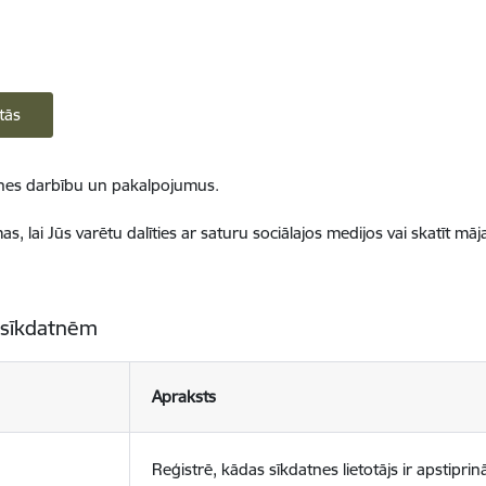
tās
ietnes darbību un pakalpojumus.
, lai Jūs varētu dalīties ar saturu sociālajos medijos vai skatīt mā
 sīkdatnēm
Apraksts
Reģistrē, kādas sīkdatnes lietotājs ir apstiprinā