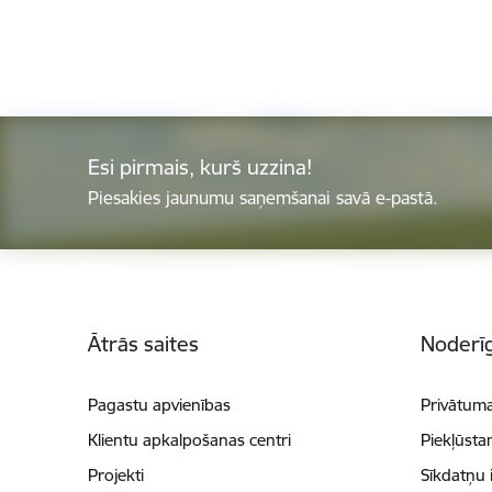
Esi pirmais, kurš uzzina!
Piesakies jaunumu saņemšanai savā e-pastā.
Kājene
Ātrās saites
Noderīg
Pagastu apvienības
Privātuma
Klientu apkalpošanas centri
Piekļūsta
Projekti
Sīkdatņu 