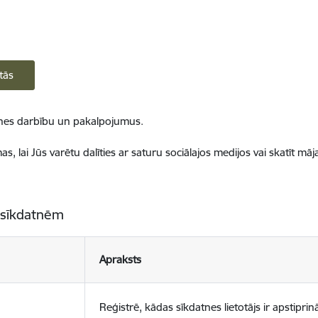
tās
ietnes darbību un pakalpojumus.
, lai Jūs varētu dalīties ar saturu sociālajos medijos vai skatīt mā
 sīkdatnēm
Apraksts
Reģistrē, kādas sīkdatnes lietotājs ir apstiprinā