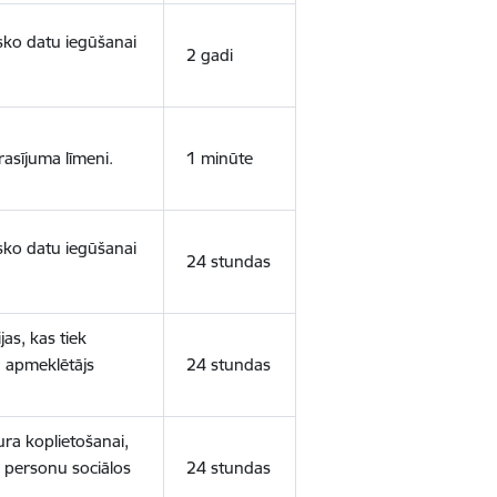
isko datu iegūšanai
2 gadi
rasījuma līmeni.
1 minūte
isko datu iegūšanai
24 stundas
as, kas tiek
ā apmeklētājs
24 stundas
ura koplietošanai,
o personu sociālos
24 stundas