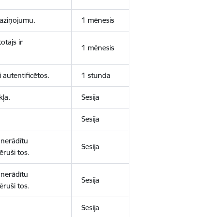
 paziņojumu.
1 mēnesis
otājs ir
1 mēnesis
 autentificētos.
1 stunda
kļa.
Sesija
Sesija
 nerādītu
Sesija
ēruši tos.
 nerādītu
Sesija
ēruši tos.
Sesija