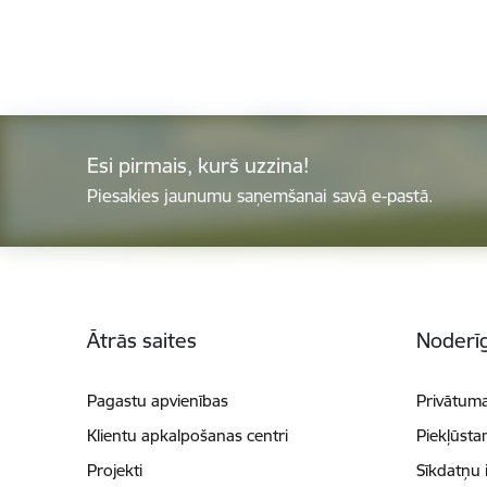
Esi pirmais, kurš uzzina!
Piesakies jaunumu saņemšanai savā e-pastā.
Kājene
Ātrās saites
Noderīg
Pagastu apvienības
Privātuma
Klientu apkalpošanas centri
Piekļūsta
Projekti
Sīkdatņu 