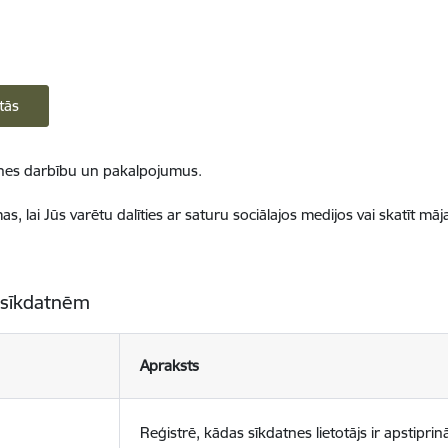
tās
ietnes darbību un pakalpojumus.
, lai Jūs varētu dalīties ar saturu sociālajos medijos vai skatīt mā
 sīkdatnēm
Apraksts
Reģistrē, kādas sīkdatnes lietotājs ir apstiprinā