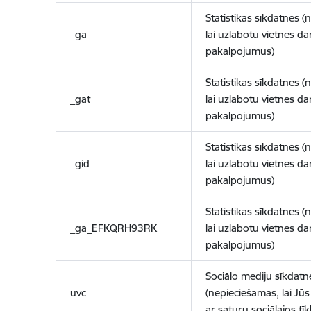
Statistikas sīkdatnes (
_ga
lai uzlabotu vietnes d
pakalpojumus)
Statistikas sīkdatnes (
_gat
lai uzlabotu vietnes d
pakalpojumus)
Statistikas sīkdatnes (
_gid
lai uzlabotu vietnes d
pakalpojumus)
Statistikas sīkdatnes (
_ga_EFKQRH93RK
lai uzlabotu vietnes d
pakalpojumus)
Sociālo mediju sīkdatn
uvc
(nepieciešamas, lai Jūs 
ar saturu sociālajos tīk