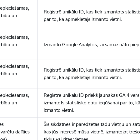
nepieciešamas,
Reģistrē unikālu ID, kas tiek izmantots statist
arbību un
par to, kā apmeklētājs izmanto vietni.
nepieciešamas,
arbību un
Izmanto Google Analytics, lai samazinātu piep
nepieciešamas,
Reģistrē unikālu ID, kas tiek izmantots statist
arbību un
par to, kā apmeklētājs izmanto vietni.
nepieciešamas,
Reģistrē unikālu ID priekš jaunākās GA 4 versij
arbību un
izmantots statistisko datu iegūšanai par to, k
izmanto vietni.
es
Šīs sīkdatnes ir paredzētas tādu vietņu un sat
varētu dalīties
kas jūs interesē mūsu vietnē, izmantojot treš
los)
tīklus vai citas vietnes.