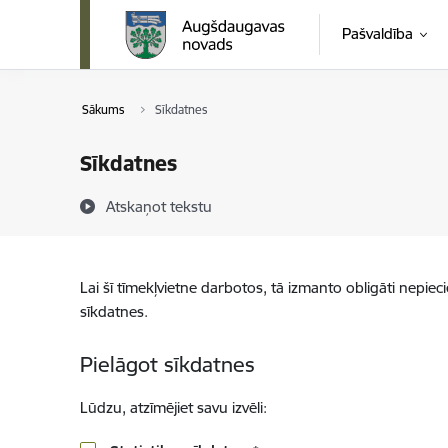
Pāriet uz lapas saturu
Pašvaldība
Sākums
Sīkdatnes
Sīkdatnes
Atskaņot tekstu
Lai šī tīmekļvietne darbotos, tā izmanto obligāti nepiec
sīkdatnes.
Pielāgot sīkdatnes
Lūdzu, atzīmējiet savu izvēli: