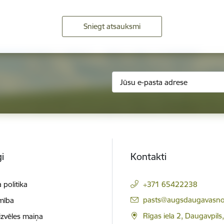
Sniegt atsauksmi
i
Kontakti
 politika
+371 65422238
E-pasts:
pasts@augsdaugavasno
mība
Rīgas iela 2, Daugavpils
izvēles maiņa