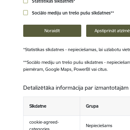
Statistikas sīkdatnes
*
Sociālo mediju un trešo pušu sīkdatnes
**
Noraidīt
Apstiprināt atzīmē
*
Statistikas sīkdatnes - nepieciešamas, lai uzlabotu v
**
Sociālo mediju un trešo pušu sīkdatnes - nepieciešamas
piemēram, Google Maps, PowerBI vai citus.
Detalizētāka informācija par izmantotajām
Sīkdatne
Grupa
cookie-agreed-
Nepieciešams
categories