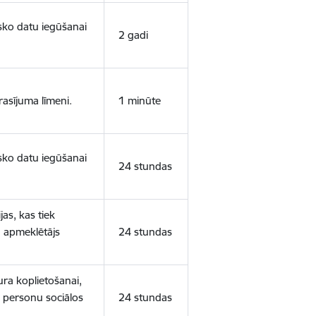
isko datu iegūšanai
2 gadi
rasījuma līmeni.
1 minūte
isko datu iegūšanai
24 stundas
as, kas tiek
ā apmeklētājs
24 stundas
ura koplietošanai,
o personu sociālos
24 stundas