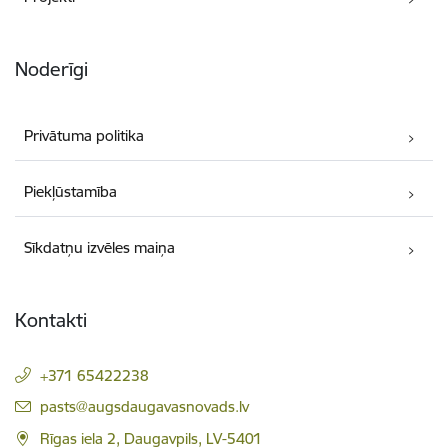
Noderīgi
Privātuma politika
Piekļūstamība
Sīkdatņu izvēles maiņa
Kontakti
+371 65422238
E-pasts:
pasts@augsdaugavasnovads.lv
Rīgas iela 2, Daugavpils, LV-5401