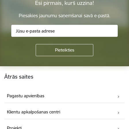
Esi pirmais, kurš uzzina!
Piesakies jaunumu saņemšanai savā e-pastā.
Kājene
Ātrās saites
Pagastu apvienības
Klientu apkalpošanas centri
Projekti