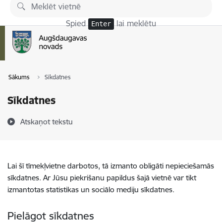
Pāriet uz lapas saturu
Spied
lai meklētu
Enter
Sākums
Sīkdatnes
Sīkdatnes
Atskaņot tekstu
Lai šī tīmekļvietne darbotos, tā izmanto obligāti nepieciešamās
sīkdatnes. Ar Jūsu piekrišanu papildus šajā vietnē var tikt
izmantotas statistikas un sociālo mediju sīkdatnes.
Pielāgot sīkdatnes