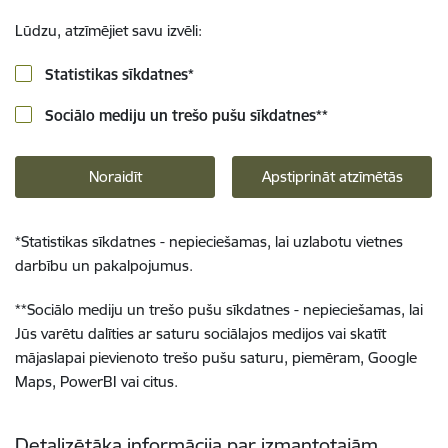
Lūdzu, atzīmējiet savu izvēli:
Statistikas sīkdatnes
*
Sociālo mediju un trešo pušu sīkdatnes
**
Noraidīt
Apstiprināt atzīmētās
*
Statistikas sīkdatnes - nepieciešamas, lai uzlabotu vietnes
darbību un pakalpojumus.
**
Sociālo mediju un trešo pušu sīkdatnes - nepieciešamas, lai
Jūs varētu dalīties ar saturu sociālajos medijos vai skatīt
mājaslapai pievienoto trešo pušu saturu, piemēram, Google
Maps, PowerBI vai citus.
Detalizētāka informācija par izmantotajām