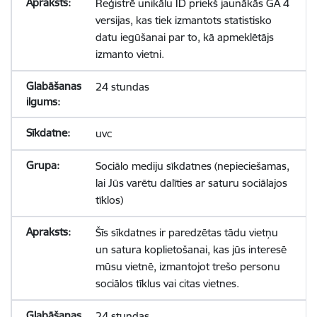
Reģistrē unikālu ID priekš jaunākās GA 4
versijas, kas tiek izmantots statistisko
datu iegūšanai par to, kā apmeklētājs
izmanto vietni.
24 stundas
uvc
Sociālo mediju sīkdatnes (nepieciešamas,
lai Jūs varētu dalīties ar saturu sociālajos
tīklos)
Šīs sīkdatnes ir paredzētas tādu vietņu
un satura koplietošanai, kas jūs interesē
mūsu vietnē, izmantojot trešo personu
sociālos tīklus vai citas vietnes.
24 stundas