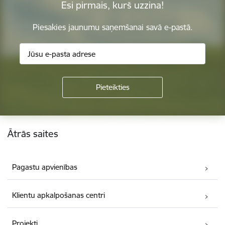
Esi pirmais, kurš uzzina!
Piesakies jaunumu saņemšanai savā e-pastā.
Kājene
Ātrās saites
Pagastu apvienības
Klientu apkalpošanas centri
Projekti