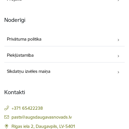
Noderīgi
Privātuma politika
Piekļūstamība
Sīkdatņu izvēles maiņa
Kontakti
+371 65422238
E-pasts:
pasts@augsdaugavasnovads.lv
Rīgas iela 2, Daugavpils, LV-5401