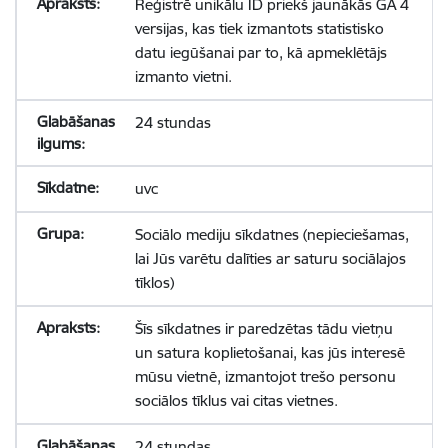
Reģistrē unikālu ID priekš jaunākās GA 4
versijas, kas tiek izmantots statistisko
datu iegūšanai par to, kā apmeklētājs
izmanto vietni.
24 stundas
uvc
Sociālo mediju sīkdatnes (nepieciešamas,
lai Jūs varētu dalīties ar saturu sociālajos
tīklos)
Šīs sīkdatnes ir paredzētas tādu vietņu
un satura koplietošanai, kas jūs interesē
mūsu vietnē, izmantojot trešo personu
sociālos tīklus vai citas vietnes.
24 stundas