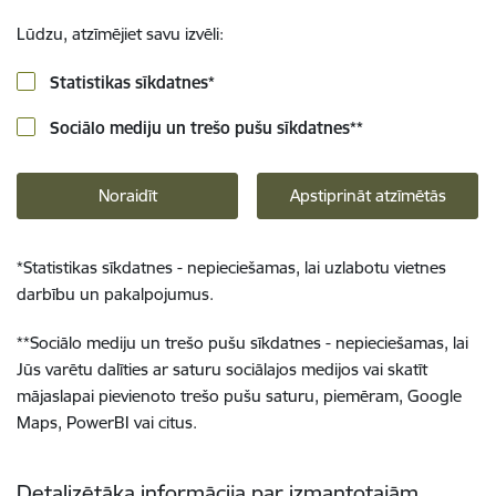
Lūdzu, atzīmējiet savu izvēli:
Statistikas sīkdatnes
*
Sociālo mediju un trešo pušu sīkdatnes
**
Noraidīt
Apstiprināt atzīmētās
*
Statistikas sīkdatnes - nepieciešamas, lai uzlabotu vietnes
darbību un pakalpojumus.
**
Sociālo mediju un trešo pušu sīkdatnes - nepieciešamas, lai
Jūs varētu dalīties ar saturu sociālajos medijos vai skatīt
mājaslapai pievienoto trešo pušu saturu, piemēram, Google
Maps, PowerBI vai citus.
Detalizētāka informācija par izmantotajām