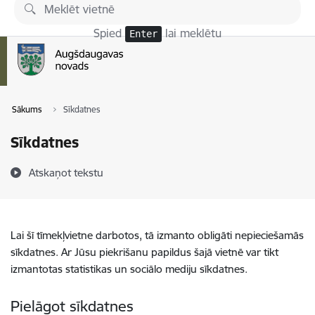
Pāriet uz lapas saturu
Spied
lai meklētu
Enter
Sākums
Sīkdatnes
Sīkdatnes
Atskaņot tekstu
Lai šī tīmekļvietne darbotos, tā izmanto obligāti nepieciešamās
sīkdatnes. Ar Jūsu piekrišanu papildus šajā vietnē var tikt
izmantotas statistikas un sociālo mediju sīkdatnes.
Pielāgot sīkdatnes