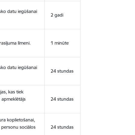
isko datu iegūšanai
2 gadi
rasījuma līmeni.
1 minūte
isko datu iegūšanai
24 stundas
as, kas tiek
ā apmeklētājs
24 stundas
ura koplietošanai,
o personu sociālos
24 stundas