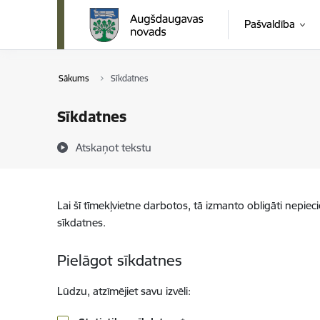
Pāriet uz lapas saturu
Pašvaldība
Sākums
Sīkdatnes
Sīkdatnes
Atskaņot tekstu
Lai šī tīmekļvietne darbotos, tā izmanto obligāti nepiec
sīkdatnes.
Pielāgot sīkdatnes
Lūdzu, atzīmējiet savu izvēli: