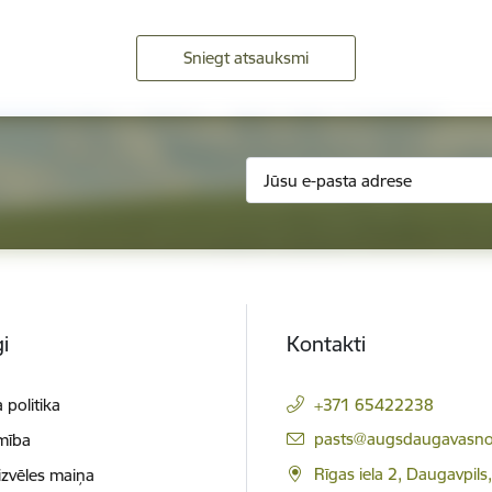
Sniegt atsauksmi
i
Kontakti
 politika
+371 65422238
E-pasts:
pasts@augsdaugavasno
mība
Rīgas iela 2, Daugavpils
izvēles maiņa