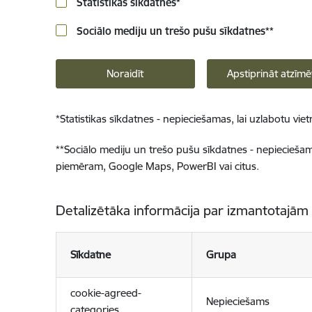
Statistikas sīkdatnes
*
Sociālo mediju un trešo pušu sīkdatnes
**
Noraidīt
Apstiprināt atzīmē
*
Statistikas sīkdatnes - nepieciešamas, lai uzlabotu v
**
Sociālo mediju un trešo pušu sīkdatnes - nepieciešamas
piemēram, Google Maps, PowerBI vai citus.
Detalizētāka informācija par izmantotajām
Sīkdatne
Grupa
cookie-agreed-
Nepieciešams
categories