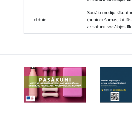
Sociālo mediju sīkdatn
__cfduid
(nepieciešamas, lai Jūs 
ar saturu sociālajos tīk