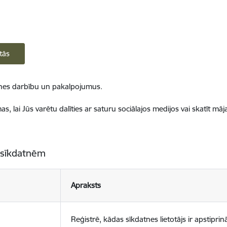
tās
ietnes darbību un pakalpojumus.
, lai Jūs varētu dalīties ar saturu sociālajos medijos vai skatīt mā
 sīkdatnēm
Apraksts
Reģistrē, kādas sīkdatnes lietotājs ir apstiprinā