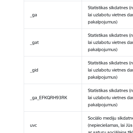
Statistikas sīkdatnes (
_ga
lai uzlabotu vietnes d
pakalpojumus)
Statistikas sīkdatnes (
_gat
lai uzlabotu vietnes d
pakalpojumus)
Statistikas sīkdatnes (
_gid
lai uzlabotu vietnes d
pakalpojumus)
Statistikas sīkdatnes (
_ga_EFKQRH93RK
lai uzlabotu vietnes d
pakalpojumus)
Sociālo mediju sīkdatn
uvc
(nepieciešamas, lai Jūs 
ar saturu sociālajos tīk