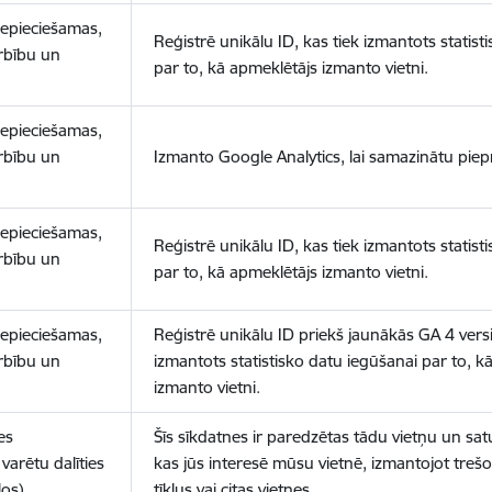
nepieciešamas,
Reģistrē unikālu ID, kas tiek izmantots statist
arbību un
par to, kā apmeklētājs izmanto vietni.
nepieciešamas,
arbību un
Izmanto Google Analytics, lai samazinātu piep
nepieciešamas,
Reģistrē unikālu ID, kas tiek izmantots statist
arbību un
par to, kā apmeklētājs izmanto vietni.
nepieciešamas,
Reģistrē unikālu ID priekš jaunākās GA 4 versij
arbību un
izmantots statistisko datu iegūšanai par to, k
izmanto vietni.
es
Šīs sīkdatnes ir paredzētas tādu vietņu un sat
varētu dalīties
kas jūs interesē mūsu vietnē, izmantojot treš
los)
tīklus vai citas vietnes.