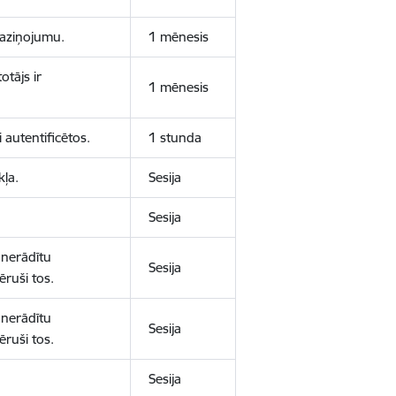
 paziņojumu.
1 mēnesis
otājs ir
1 mēnesis
 autentificētos.
1 stunda
kļa.
Sesija
Sesija
 nerādītu
Sesija
ēruši tos.
 nerādītu
Sesija
ēruši tos.
Sesija