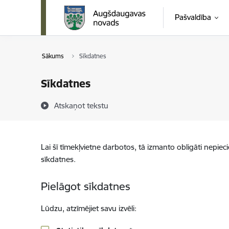
Pāriet uz lapas saturu
Pašvaldība
Sākums
Sīkdatnes
Sīkdatnes
Atskaņot tekstu
Lai šī tīmekļvietne darbotos, tā izmanto obligāti nepiec
sīkdatnes.
Pielāgot sīkdatnes
Lūdzu, atzīmējiet savu izvēli: