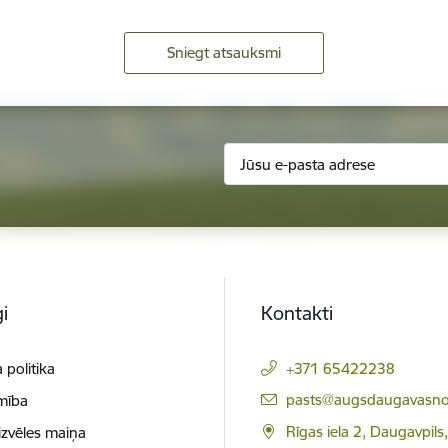
Sniegt atsauksmi
i
Kontakti
 politika
+371 65422238
E-pasts:
pasts@augsdaugavasno
mība
Rīgas iela 2, Daugavpils
izvēles maiņa