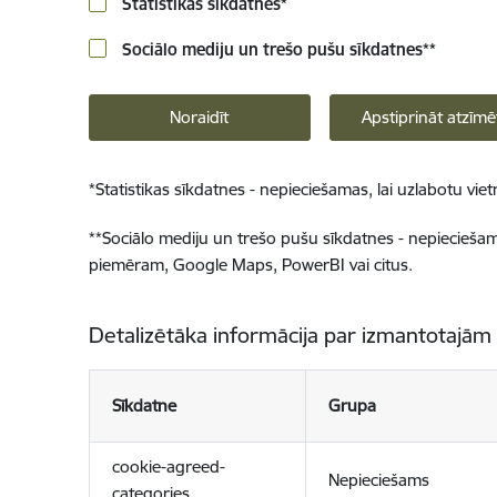
Statistikas sīkdatnes
*
Sociālo mediju un trešo pušu sīkdatnes
**
Noraidīt
Apstiprināt atzīmē
*
Statistikas sīkdatnes - nepieciešamas, lai uzlabotu v
**
Sociālo mediju un trešo pušu sīkdatnes - nepieciešamas
piemēram, Google Maps, PowerBI vai citus.
Detalizētāka informācija par izmantotajām
Sīkdatne
Grupa
cookie-agreed-
Nepieciešams
categories