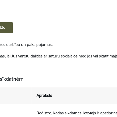
tās
ietnes darbību un pakalpojumus.
, lai Jūs varētu dalīties ar saturu sociālajos medijos vai skatīt mā
 sīkdatnēm
Apraksts
Reģistrē, kādas sīkdatnes lietotājs ir apstiprinā