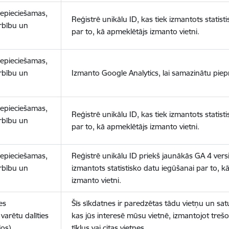
nepieciešamas,
Reģistrē unikālu ID, kas tiek izmantots statist
arbību un
par to, kā apmeklētājs izmanto vietni.
nepieciešamas,
arbību un
Izmanto Google Analytics, lai samazinātu piep
nepieciešamas,
Reģistrē unikālu ID, kas tiek izmantots statist
arbību un
par to, kā apmeklētājs izmanto vietni.
nepieciešamas,
Reģistrē unikālu ID priekš jaunākās GA 4 versij
arbību un
izmantots statistisko datu iegūšanai par to, k
izmanto vietni.
es
Šīs sīkdatnes ir paredzētas tādu vietņu un sat
varētu dalīties
kas jūs interesē mūsu vietnē, izmantojot treš
los)
tīklus vai citas vietnes.