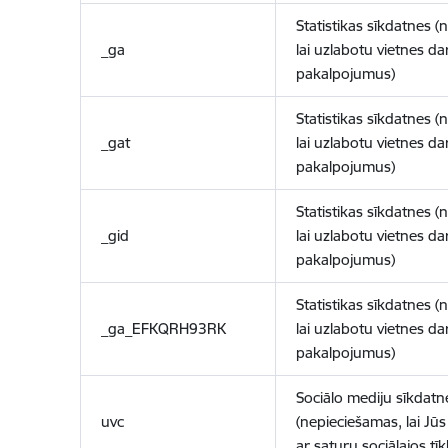
Statistikas sīkdatnes (
_ga
lai uzlabotu vietnes d
pakalpojumus)
Statistikas sīkdatnes (
_gat
lai uzlabotu vietnes d
pakalpojumus)
Statistikas sīkdatnes (
_gid
lai uzlabotu vietnes d
pakalpojumus)
Statistikas sīkdatnes (
_ga_EFKQRH93RK
lai uzlabotu vietnes d
pakalpojumus)
Sociālo mediju sīkdatn
uvc
(nepieciešamas, lai Jūs 
ar saturu sociālajos tīk