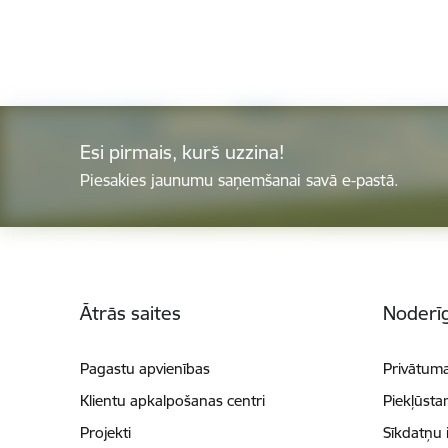
Esi pirmais, kurš uzzina!
Piesakies jaunumu saņemšanai savā e-pastā.
Kājene
Ātrās saites
Noderīg
Pagastu apvienības
Privātuma
Klientu apkalpošanas centri
Piekļūsta
Projekti
Sīkdatņu 