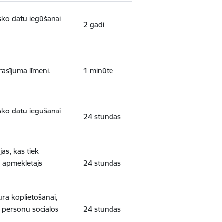
isko datu iegūšanai
2 gadi
rasījuma līmeni.
1 minūte
isko datu iegūšanai
24 stundas
as, kas tiek
ā apmeklētājs
24 stundas
ura koplietošanai,
o personu sociālos
24 stundas