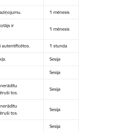
 paziņojumu.
1 mēnesis
otājs ir
1 mēnesis
 autentificētos.
1 stunda
kļa.
Sesija
Sesija
 nerādītu
Sesija
ēruši tos.
 nerādītu
Sesija
ēruši tos.
Sesija