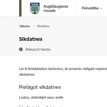
Pāriet uz lapas saturu
Pašvaldība
Sākums
Sīkdatnes
Sīkdatnes
Atskaņot tekstu
Lai šī tīmekļvietne darbotos, tā izmanto obligāti nepiec
sīkdatnes.
Pielāgot sīkdatnes
Lūdzu, atzīmējiet savu izvēli: