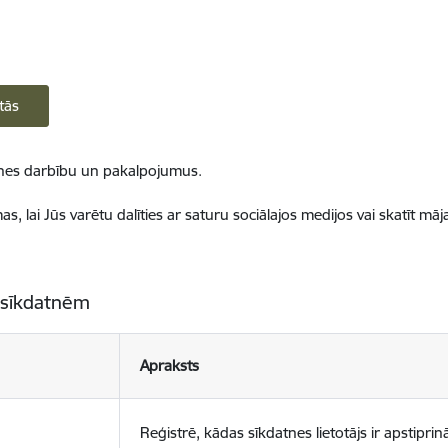
tās
ietnes darbību un pakalpojumus.
, lai Jūs varētu dalīties ar saturu sociālajos medijos vai skatīt mā
 sīkdatnēm
Apraksts
Reģistrē, kādas sīkdatnes lietotājs ir apstiprinā