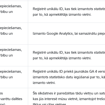
nepieciešamas,
Reģistrē unikālu ID, kas tiek izmantots statist
arbību un
par to, kā apmeklētājs izmanto vietni.
nepieciešamas,
arbību un
Izmanto Google Analytics, lai samazinātu piep
nepieciešamas,
Reģistrē unikālu ID, kas tiek izmantots statist
arbību un
par to, kā apmeklētājs izmanto vietni.
nepieciešamas,
Reģistrē unikālu ID priekš jaunākās GA 4 versij
arbību un
izmantots statistisko datu iegūšanai par to, k
izmanto vietni.
es
Šīs sīkdatnes ir paredzētas tādu vietņu un sat
varētu dalīties
kas jūs interesē mūsu vietnē, izmantojot treš
los)
tīklus vai citas vietnes.