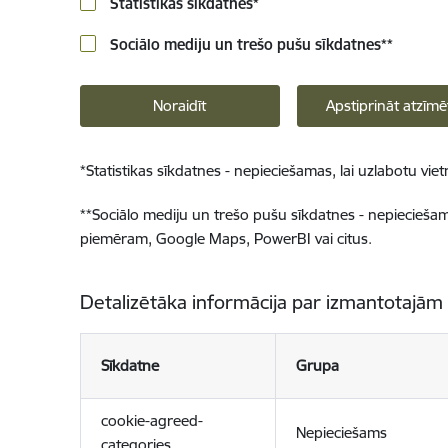
Statistikas sīkdatnes
*
Sociālo mediju un trešo pušu sīkdatnes
**
Noraidīt
Apstiprināt atzīmē
*
Statistikas sīkdatnes - nepieciešamas, lai uzlabotu v
**
Sociālo mediju un trešo pušu sīkdatnes - nepieciešamas
piemēram, Google Maps, PowerBI vai citus.
Detalizētāka informācija par izmantotajām
Sīkdatne
Grupa
cookie-agreed-
Nepieciešams
categories