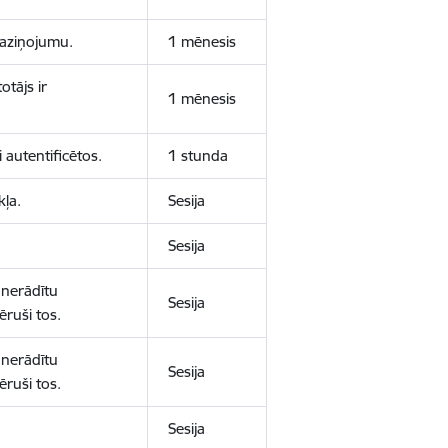
 paziņojumu.
1 mēnesis
otājs ir
1 mēnesis
 autentificētos.
1 stunda
kļa.
Sesija
Sesija
 nerādītu
Sesija
ēruši tos.
 nerādītu
Sesija
ēruši tos.
Sesija