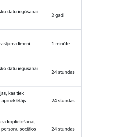
isko datu iegūšanai
2 gadi
rasījuma līmeni.
1 minūte
isko datu iegūšanai
24 stundas
as, kas tiek
ā apmeklētājs
24 stundas
ura koplietošanai,
o personu sociālos
24 stundas