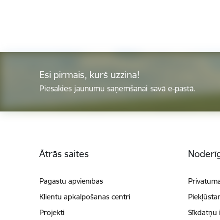
Esi pirmais, kurš uzzina!
Piesakies jaunumu saņemšanai savā e-pastā.
Kājene
Ātrās saites
Noderīg
Pagastu apvienības
Privātuma
Klientu apkalpošanas centri
Piekļūsta
Projekti
Sīkdatņu 