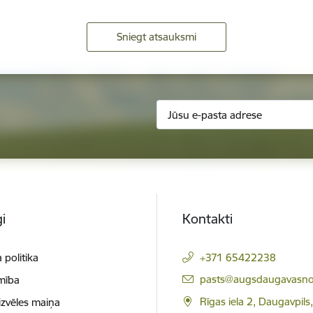
Sniegt atsauksmi
i
Kontakti
 politika
+371 65422238
E-pasts:
pasts@augsdaugavasno
mība
Rīgas iela 2, Daugavpils
izvēles maiņa