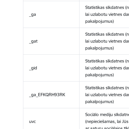
Statistikas sīkdatnes (
_ga
lai uzlabotu vietnes d
pakalpojumus)
Statistikas sīkdatnes (
_gat
lai uzlabotu vietnes d
pakalpojumus)
Statistikas sīkdatnes (
_gid
lai uzlabotu vietnes d
pakalpojumus)
Statistikas sīkdatnes (
_ga_EFKQRH93RK
lai uzlabotu vietnes d
pakalpojumus)
Sociālo mediju sīkdatn
uvc
(nepieciešamas, lai Jūs 
ar saturu sociālajos tīk