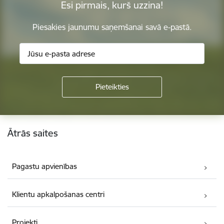
Esi pirmais, kurš uzzina!
Piesakies jaunumu saņemšanai savā e-pastā.
Kājene
Ātrās saites
Pagastu apvienības
Klientu apkalpošanas centri
Projekti