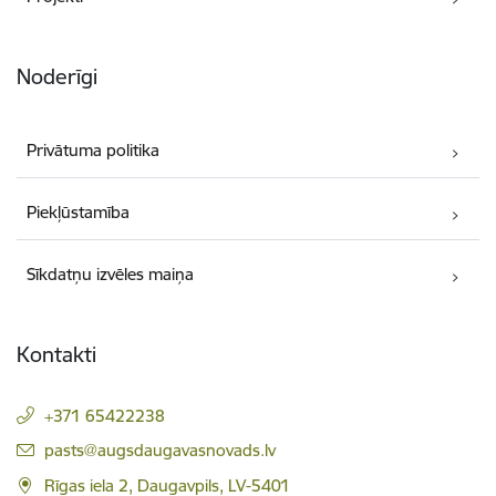
Noderīgi
Privātuma politika
Piekļūstamība
Sīkdatņu izvēles maiņa
Kontakti
+371 65422238
E-pasts:
pasts@augsdaugavasnovads.lv
Rīgas iela 2, Daugavpils, LV-5401