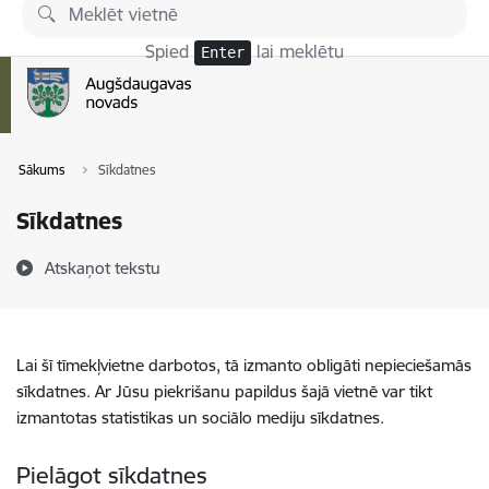
Pāriet uz lapas saturu
Spied
lai meklētu
Enter
Sākums
Sīkdatnes
Sīkdatnes
Atskaņot tekstu
Lai šī tīmekļvietne darbotos, tā izmanto obligāti nepieciešamās
sīkdatnes. Ar Jūsu piekrišanu papildus šajā vietnē var tikt
izmantotas statistikas un sociālo mediju sīkdatnes.
Pielāgot sīkdatnes