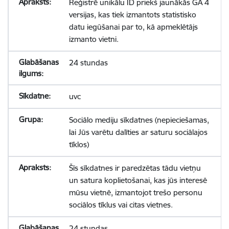
Reģistrē unikālu ID priekš jaunākās GA 4
versijas, kas tiek izmantots statistisko
datu iegūšanai par to, kā apmeklētājs
izmanto vietni.
24 stundas
uvc
Sociālo mediju sīkdatnes (nepieciešamas,
lai Jūs varētu dalīties ar saturu sociālajos
tīklos)
Šīs sīkdatnes ir paredzētas tādu vietņu
un satura koplietošanai, kas jūs interesē
mūsu vietnē, izmantojot trešo personu
sociālos tīklus vai citas vietnes.
24 stundas