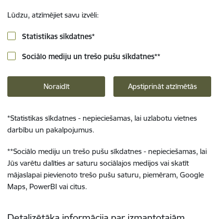
Lūdzu, atzīmējiet savu izvēli:
Statistikas sīkdatnes
*
Sociālo mediju un trešo pušu sīkdatnes
**
Noraidīt
Apstiprināt atzīmētās
*
Statistikas sīkdatnes - nepieciešamas, lai uzlabotu vietnes
darbību un pakalpojumus.
**
Sociālo mediju un trešo pušu sīkdatnes - nepieciešamas, lai
Jūs varētu dalīties ar saturu sociālajos medijos vai skatīt
mājaslapai pievienoto trešo pušu saturu, piemēram, Google
Maps, PowerBI vai citus.
Detalizētāka informācija par izmantotajām