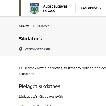
Pāriet uz lapas saturu
Pašvaldība
Sākums
Sīkdatnes
Sīkdatnes
Atskaņot tekstu
Lai šī tīmekļvietne darbotos, tā izmanto obligāti nepiec
sīkdatnes.
Pielāgot sīkdatnes
Lūdzu, atzīmējiet savu izvēli: