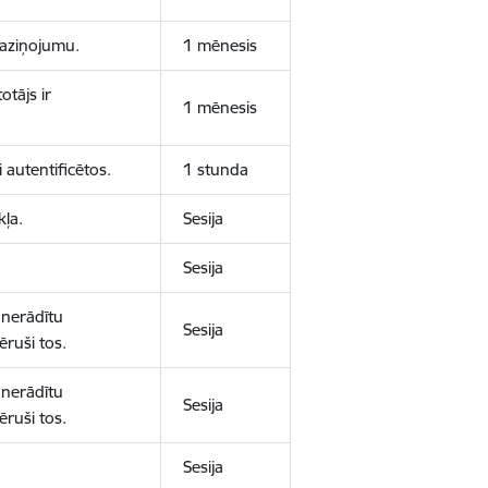
 paziņojumu.
1 mēnesis
otājs ir
1 mēnesis
 autentificētos.
1 stunda
kļa.
Sesija
Sesija
 nerādītu
Sesija
ēruši tos.
 nerādītu
Sesija
ēruši tos.
Sesija