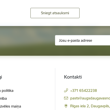
Sniegt atsauksmi
i
Kontakti
 politika
+371 65422238
E-pasts:
pasts@augsdaugavasno
mība
Rīgas iela 2, Daugavpils
izvēles maiņa