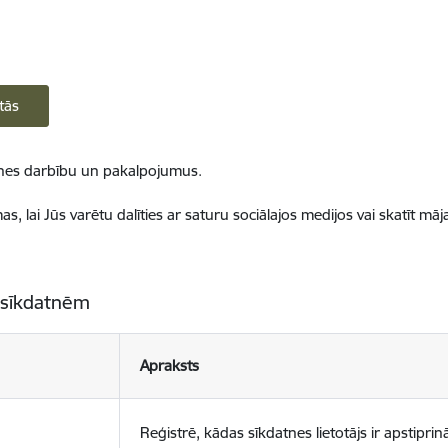
tās
ietnes darbību un pakalpojumus.
, lai Jūs varētu dalīties ar saturu sociālajos medijos vai skatīt mā
 sīkdatnēm
Apraksts
Reģistrē, kādas sīkdatnes lietotājs ir apstiprinā