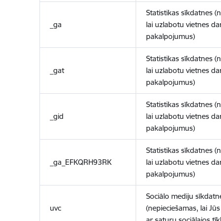
Statistikas sīkdatnes (
_ga
lai uzlabotu vietnes d
pakalpojumus)
Statistikas sīkdatnes (
_gat
lai uzlabotu vietnes d
pakalpojumus)
Statistikas sīkdatnes (
_gid
lai uzlabotu vietnes d
pakalpojumus)
Statistikas sīkdatnes (
_ga_EFKQRH93RK
lai uzlabotu vietnes d
pakalpojumus)
Sociālo mediju sīkdatn
uvc
(nepieciešamas, lai Jūs 
ar saturu sociālajos tīk