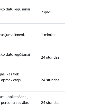
isko datu iegūšanai
2 gadi
rasījuma līmeni.
1 minūte
isko datu iegūšanai
24 stundas
as, kas tiek
ā apmeklētājs
24 stundas
ura koplietošanai,
o personu sociālos
24 stundas