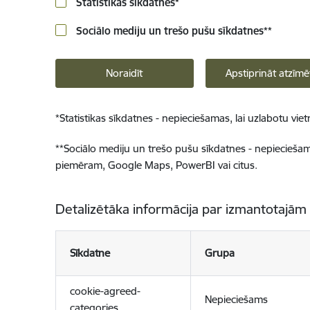
Statistikas sīkdatnes
*
Sociālo mediju un trešo pušu sīkdatnes
**
Noraidīt
Apstiprināt atzīmē
*
Statistikas sīkdatnes - nepieciešamas, lai uzlabotu v
**
Sociālo mediju un trešo pušu sīkdatnes - nepieciešamas
piemēram, Google Maps, PowerBI vai citus.
Detalizētāka informācija par izmantotajām
Sīkdatne
Grupa
cookie-agreed-
Nepieciešams
categories