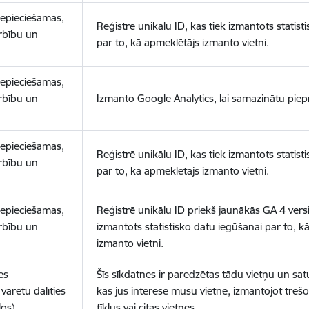
nepieciešamas,
Reģistrē unikālu ID, kas tiek izmantots statist
arbību un
par to, kā apmeklētājs izmanto vietni.
nepieciešamas,
arbību un
Izmanto Google Analytics, lai samazinātu piep
nepieciešamas,
Reģistrē unikālu ID, kas tiek izmantots statist
arbību un
par to, kā apmeklētājs izmanto vietni.
nepieciešamas,
Reģistrē unikālu ID priekš jaunākās GA 4 versij
arbību un
izmantots statistisko datu iegūšanai par to, k
izmanto vietni.
es
Šīs sīkdatnes ir paredzētas tādu vietņu un sat
varētu dalīties
kas jūs interesē mūsu vietnē, izmantojot treš
los)
tīklus vai citas vietnes.