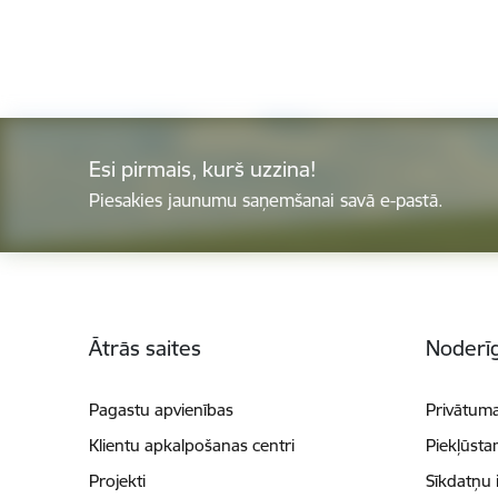
Esi pirmais, kurš uzzina!
Piesakies jaunumu saņemšanai savā e-pastā.
Kājene
Ātrās saites
Noderīg
Pagastu apvienības
Privātuma
Klientu apkalpošanas centri
Piekļūsta
Projekti
Sīkdatņu 