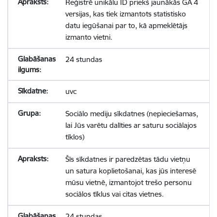
Reģistrē unikālu ID priekš jaunākās GA 4
versijas, kas tiek izmantots statistisko
datu iegūšanai par to, kā apmeklētājs
izmanto vietni.
24 stundas
uvc
Sociālo mediju sīkdatnes (nepieciešamas,
lai Jūs varētu dalīties ar saturu sociālajos
tīklos)
Šīs sīkdatnes ir paredzētas tādu vietņu
un satura koplietošanai, kas jūs interesē
mūsu vietnē, izmantojot trešo personu
sociālos tīklus vai citas vietnes.
24 stundas