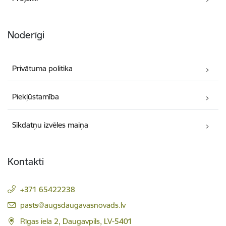
Noderīgi
Privātuma politika
Piekļūstamība
Sīkdatņu izvēles maiņa
Kontakti
+371 65422238
E-pasts:
pasts@augsdaugavasnovads.lv
Rīgas iela 2, Daugavpils, LV-5401