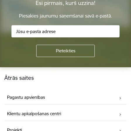
Esi pirmais, kurš uzzina!
Piesakies jaunumu saņemšanai savā e-pastā.
Kājene
Ātrās saites
Pagastu apvienības
Klientu apkalpošanas centri
Projekti