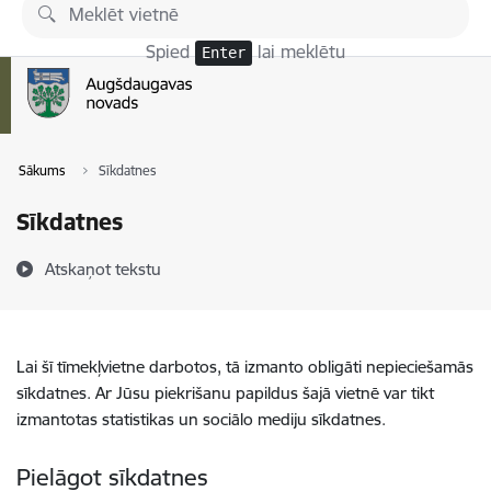
Pāriet uz lapas saturu
Spied
lai meklētu
Enter
Sākums
Sīkdatnes
Sīkdatnes
Atskaņot tekstu
Lai šī tīmekļvietne darbotos, tā izmanto obligāti nepieciešamās
sīkdatnes. Ar Jūsu piekrišanu papildus šajā vietnē var tikt
izmantotas statistikas un sociālo mediju sīkdatnes.
Pielāgot sīkdatnes