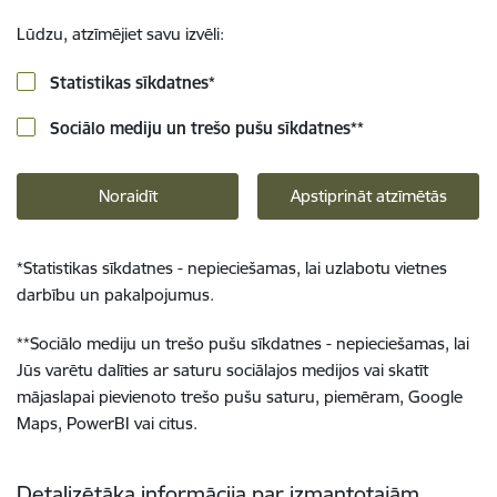
Lūdzu, atzīmējiet savu izvēli:
Statistikas sīkdatnes
*
Sociālo mediju un trešo pušu sīkdatnes
**
Noraidīt
Apstiprināt atzīmētās
*
Statistikas sīkdatnes - nepieciešamas, lai uzlabotu vietnes
darbību un pakalpojumus.
**
Sociālo mediju un trešo pušu sīkdatnes - nepieciešamas, lai
Jūs varētu dalīties ar saturu sociālajos medijos vai skatīt
mājaslapai pievienoto trešo pušu saturu, piemēram, Google
Maps, PowerBI vai citus.
Detalizētāka informācija par izmantotajām