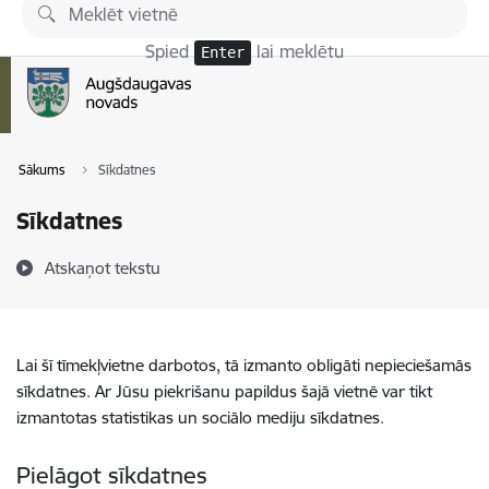
Pāriet uz lapas saturu
Spied
lai meklētu
Enter
Sākums
Sīkdatnes
Sīkdatnes
Atskaņot tekstu
Lai šī tīmekļvietne darbotos, tā izmanto obligāti nepieciešamās
sīkdatnes. Ar Jūsu piekrišanu papildus šajā vietnē var tikt
izmantotas statistikas un sociālo mediju sīkdatnes.
Pielāgot sīkdatnes