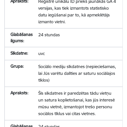
Reģistrē unikālu ID priekš jaunākās GA 4
versijas, kas tiek izmantots statistisko
datu iegūšanai par to, kā apmeklētājs
izmanto vietni.
24 stundas
uvc
Sociālo mediju sīkdatnes (nepieciešamas,
lai Jūs varētu dalīties ar saturu sociālajos
tīklos)
Šīs sīkdatnes ir paredzētas tādu vietņu
un satura koplietošanai, kas jūs interesē
mūsu vietnē, izmantojot trešo personu
sociālos tīklus vai citas vietnes.
24 stundas