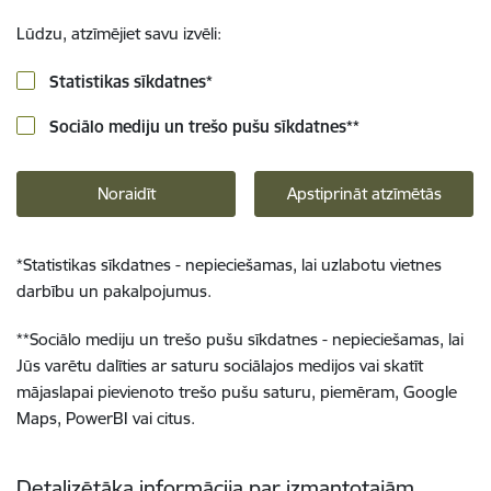
Lūdzu, atzīmējiet savu izvēli:
Statistikas sīkdatnes
*
Sociālo mediju un trešo pušu sīkdatnes
**
Noraidīt
Apstiprināt atzīmētās
*
Statistikas sīkdatnes - nepieciešamas, lai uzlabotu vietnes
darbību un pakalpojumus.
**
Sociālo mediju un trešo pušu sīkdatnes - nepieciešamas, lai
Jūs varētu dalīties ar saturu sociālajos medijos vai skatīt
mājaslapai pievienoto trešo pušu saturu, piemēram, Google
Maps, PowerBI vai citus.
Detalizētāka informācija par izmantotajām