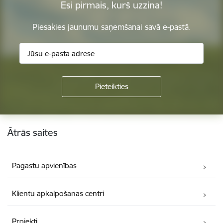
Esi pirmais, kurš uzzina!
Piesakies jaunumu saņemšanai savā e-pastā.
Kājene
Ātrās saites
Pagastu apvienības
Klientu apkalpošanas centri
Projekti