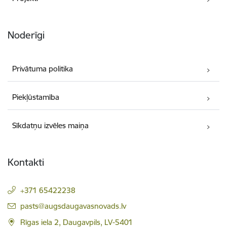
Noderīgi
Privātuma politika
Piekļūstamība
Sīkdatņu izvēles maiņa
Kontakti
+371 65422238
E-pasts:
pasts@augsdaugavasnovads.lv
Rīgas iela 2, Daugavpils, LV-5401