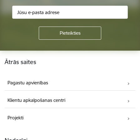
Kājene
Ātrās saites
Pagastu apvienības
Klientu apkalpošanas centri
Projekti