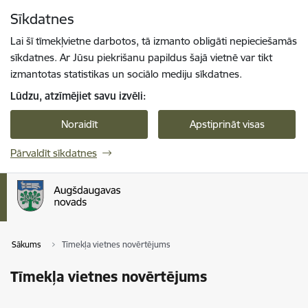
Pāriet uz lapas saturu
Sīkdatnes
Spied
lai meklētu
Enter
Lai šī tīmekļvietne darbotos, tā izmanto obligāti nepieciešamās
sīkdatnes. Ar Jūsu piekrišanu papildus šajā vietnē var tikt
izmantotas statistikas un sociālo mediju sīkdatnes.
Lūdzu, atzīmējiet savu izvēli:
Noraidīt
Apstiprināt visas
Pārvaldīt sīkdatnes
Sākums
Tīmekļa vietnes novērtējums
Tīmekļa vietnes novērtējums