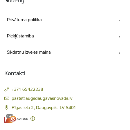
Noderīgi
Privātuma politika
Piekļūstamība
Sīkdatņu izvēles maiņa
Kontakti
+371 65422238
E-pasts:
pasts@augsdaugavasnovads.lv
Rīgas iela 2, Daugavpils, LV-5401