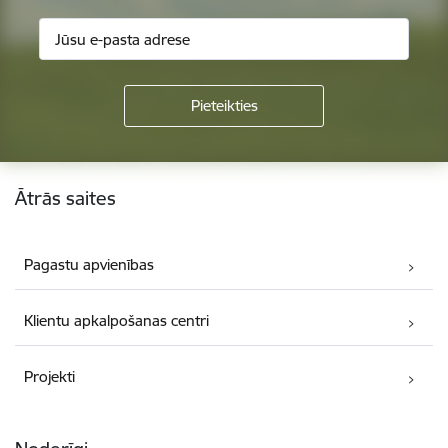
Kājene
Ātrās saites
Pagastu apvienības
Klientu apkalpošanas centri
Projekti