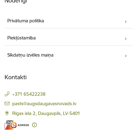
Noderīgi
Privātuma politika
Piekļūstamība
Sīkdatņu izvēles maiņa
Kontakti
+371 65422238
E-pasts:
pasts@augsdaugavasnovads.lv
Rīgas iela 2, Daugavpils, LV-5401