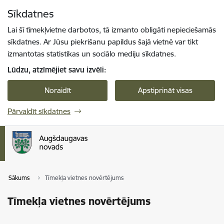
Pāriet uz lapas saturu
Sīkdatnes
Spied
lai meklētu
Enter
Lai šī tīmekļvietne darbotos, tā izmanto obligāti nepieciešamās
sīkdatnes. Ar Jūsu piekrišanu papildus šajā vietnē var tikt
izmantotas statistikas un sociālo mediju sīkdatnes.
Lūdzu, atzīmējiet savu izvēli:
Noraidīt
Apstiprināt visas
Pārvaldīt sīkdatnes
Sākums
Tīmekļa vietnes novērtējums
Tīmekļa vietnes novērtējums