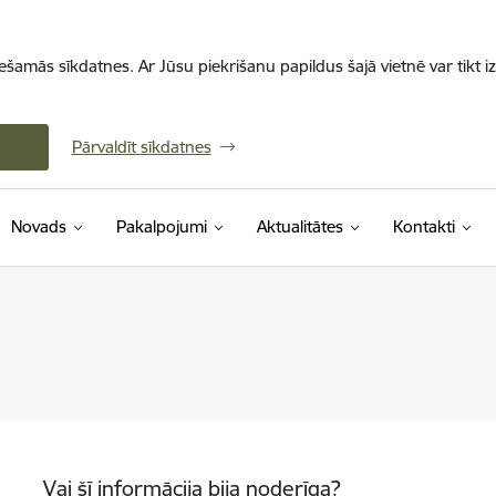
iešamās sīkdatnes. Ar Jūsu piekrišanu papildus šajā vietnē var tikt i
Pārvaldīt sīkdatnes
Novads
Pakalpojumi
Aktualitātes
Kontakti
Vai šī informācija bija noderīga?