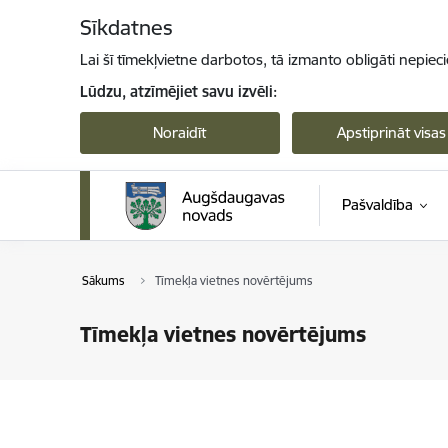
Pāriet uz lapas saturu
Sīkdatnes
Lai šī tīmekļvietne darbotos, tā izmanto obligāti nepiec
Lūdzu, atzīmējiet savu izvēli:
Noraidīt
Apstiprināt visas
Pašvaldība
Sākums
Tīmekļa vietnes novērtējums
Tīmekļa vietnes novērtējums