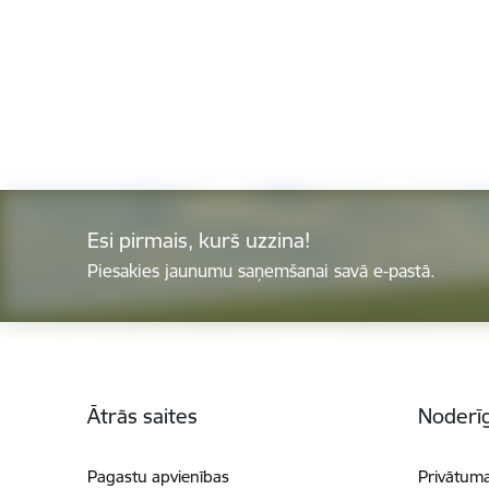
Esi pirmais, kurš uzzina!
Piesakies jaunumu saņemšanai savā e-pastā.
Kājene
Ātrās saites
Noderīg
Pagastu apvienības
Privātuma