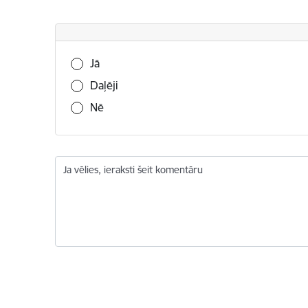
Vai šī informācija bija noderīga?
Jā
Daļēji
Nē
Ja vēlies, ieraksti šeit komentāru