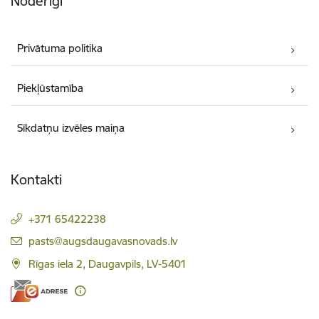
Noderīgi
Privātuma politika
Piekļūstamība
Sīkdatņu izvēles maiņa
Kontakti
+371 65422238
E-pasts:
pasts@augsdaugavasnovads.lv
Rīgas iela 2, Daugavpils, LV-5401