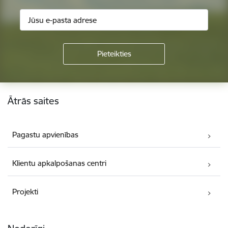
Kājene
Ātrās saites
Pagastu apvienības
Klientu apkalpošanas centri
Projekti