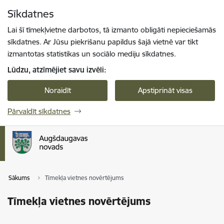
Pāriet uz lapas saturu
Sīkdatnes
Spied
lai meklētu
Enter
Lai šī tīmekļvietne darbotos, tā izmanto obligāti nepieciešamās
sīkdatnes. Ar Jūsu piekrišanu papildus šajā vietnē var tikt
izmantotas statistikas un sociālo mediju sīkdatnes.
Lūdzu, atzīmējiet savu izvēli:
Noraidīt
Apstiprināt visas
Pārvaldīt sīkdatnes
Sākums
Tīmekļa vietnes novērtējums
Tīmekļa vietnes novērtējums