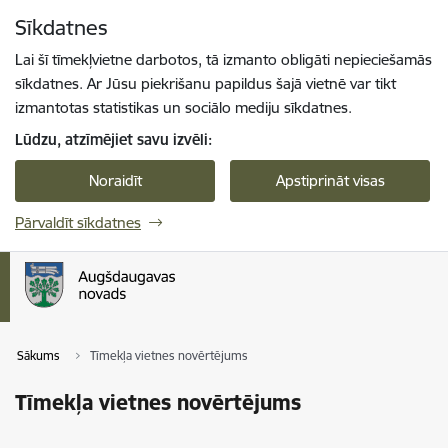
Pāriet uz lapas saturu
Sīkdatnes
Spied
lai meklētu
Enter
Lai šī tīmekļvietne darbotos, tā izmanto obligāti nepieciešamās
sīkdatnes. Ar Jūsu piekrišanu papildus šajā vietnē var tikt
izmantotas statistikas un sociālo mediju sīkdatnes.
Lūdzu, atzīmējiet savu izvēli:
Noraidīt
Apstiprināt visas
Pārvaldīt sīkdatnes
Sākums
Tīmekļa vietnes novērtējums
Tīmekļa vietnes novērtējums