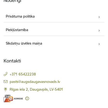
Noderīgi
Privātuma politika
Piekļūstamība
Sīkdatņu izvēles maiņa
Kontakti
+371 65422238
E-pasts:
pasts@augsdaugavasnovads.lv
Rīgas iela 2, Daugavpils, LV-5401