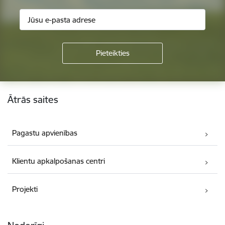
Kājene
Ātrās saites
Pagastu apvienības
Klientu apkalpošanas centri
Projekti