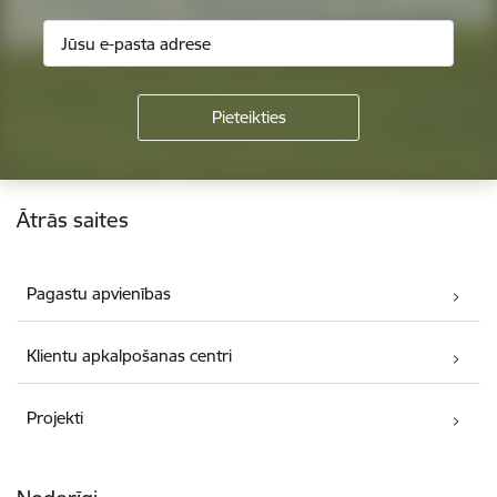
Kājene
Ātrās saites
Pagastu apvienības
Klientu apkalpošanas centri
Projekti