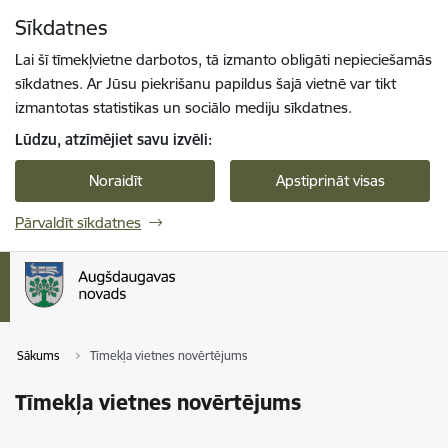
Pāriet uz lapas saturu
Sīkdatnes
Spied
lai meklētu
Enter
Lai šī tīmekļvietne darbotos, tā izmanto obligāti nepieciešamās
sīkdatnes. Ar Jūsu piekrišanu papildus šajā vietnē var tikt
izmantotas statistikas un sociālo mediju sīkdatnes.
Lūdzu, atzīmējiet savu izvēli:
Noraidīt
Apstiprināt visas
Pārvaldīt sīkdatnes
Sākums
Tīmekļa vietnes novērtējums
Tīmekļa vietnes novērtējums