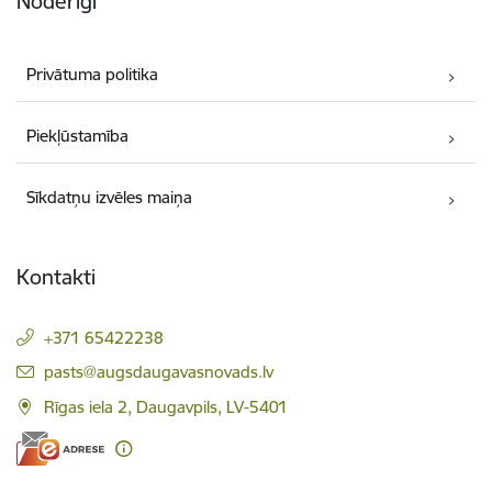
Noderīgi
Privātuma politika
Piekļūstamība
Sīkdatņu izvēles maiņa
Kontakti
+371 65422238
E-pasts:
pasts@augsdaugavasnovads.lv
Rīgas iela 2, Daugavpils, LV-5401