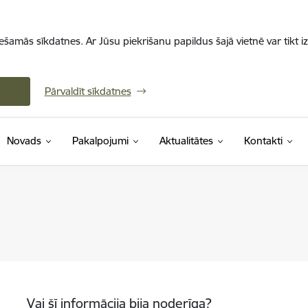
iešamās sīkdatnes. Ar Jūsu piekrišanu papildus šajā vietnē var tikt i
Pārvaldīt sīkdatnes
Novads
Pakalpojumi
Aktualitātes
Kontakti
Vai šī informācija bija noderīga?