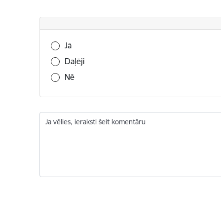
Vai šī informācija bija noderīga?
Jā
Daļēji
Nē
Ja vēlies, ieraksti šeit komentāru