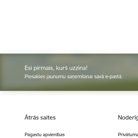
Esi pirmais, kurš uzzina!
Piesakies jaunumu saņemšanai savā e-pastā.
Kājene
Ātrās saites
Noderīg
Pagastu apvienības
Privātuma