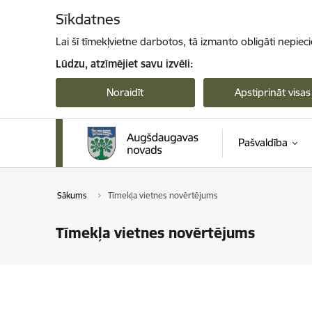
Pāriet uz lapas saturu
Sīkdatnes
Lai šī tīmekļvietne darbotos, tā izmanto obligāti nepiec
Lūdzu, atzīmējiet savu izvēli:
Noraidīt
Apstiprināt visas
Pašvaldība
Sākums
Tīmekļa vietnes novērtējums
Tīmekļa vietnes novērtējums